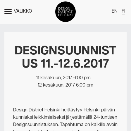
VALIKKO
EN
FI
NÄYTÄ
MENU
DDH Find – Explore The District
Jäsenet
DESIGNSUUNNIST
Tapahtumat
US 11.-12.6.2017
Uutiset
Medialle
11 kesäkuun, 2017 6:00 pm
–
12 kesäkuun, 2017 6:00 pm
Meistä
Design District Helsingin jäsenyydestä
Design District Helsinki heittäytyy Helsinki-päivän
Ota yhteyttä
kunniaksi leikkimieliseksi järjestämällä 24-tuntisen
Designsuunnistuksen. Tapahtuma on kaikille avoin