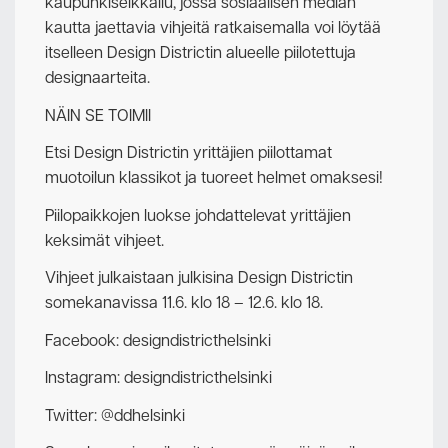
kaupunkiseikkailu, jossa sosiaalisen median
kautta jaettavia vihjeitä ratkaisemalla voi löytää
itselleen Design Districtin alueelle piilotettuja
designaarteita.
NÄIN SE TOIMII
Etsi Design Districtin yrittäjien piilottamat
muotoilun klassikot ja tuoreet helmet omaksesi!
Piilopaikkojen luokse johdattelevat yrittäjien
keksimät vihjeet.
Vihjeet julkaistaan julkisina Design Districtin
somekanavissa 11.6. klo 18 – 12.6. klo 18.
Facebook: designdistricthelsinki
Instagram: designdistricthelsinki
Twitter: @ddhelsinki