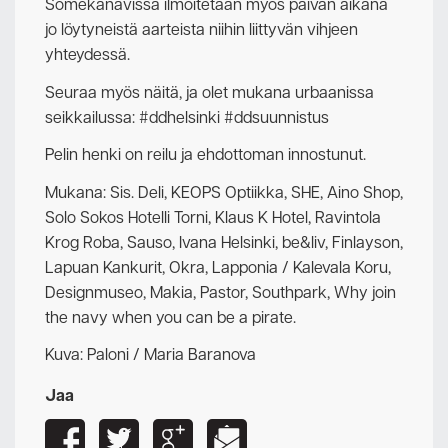
Somekanavissa ilmoitetaan myös päivän aikana
jo löytyneistä aarteista niihin liittyvän vihjeen
yhteydessä.
Seuraa myös näitä, ja olet mukana urbaanissa
seikkailussa: #ddhelsinki #ddsuunnistus
Pelin henki on reilu ja ehdottoman innostunut.
Mukana: Sis. Deli, KEOPS Optiikka, SHE, Aino Shop,
Solo Sokos Hotelli Torni, Klaus K Hotel, Ravintola
Krog Roba, Sauso, Ivana Helsinki, be&liv, Finlayson,
Lapuan Kankurit, Okra, Lapponia / Kalevala Koru,
Designmuseo, Makia, Pastor, Southpark, Why join
the navy when you can be a pirate.
Kuva: Paloni / Maria Baranova
Jaa