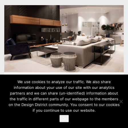
Vepsäläinen Annankatu
We use cookies to analyze our traffic. We also share
information about your use of our site with our analytics
Annankatu 25
partners and we can share (un-identified) information about
the traffic in different parts of our webpage to the members
ma–pe 10:00–18:00
on the Design District community. You consent to our cookies
la 10:00–15:00
if you continue to use our website.
su Suljettu
Ok
?