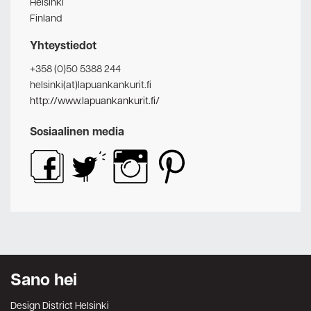
Helsinki
Finland
Yhteystiedot
+358 (0)50 5388 244
helsinki(at)lapuankankurit.fi
http://www.lapuankankurit.fi/
Sosiaalinen media
Sano hei
Design District Helsinki