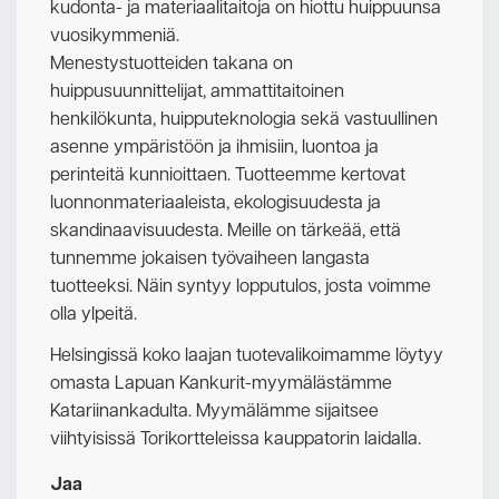
kudonta- ja materiaalitaitoja on hiottu huippuunsa
vuosikymmeniä.
Menestystuotteiden takana on
huippusuunnittelijat, ammattitaitoinen
henkilökunta, huipputeknologia sekä vastuullinen
asenne ympäristöön ja ihmisiin, luontoa ja
perinteitä kunnioittaen. Tuotteemme kertovat
luonnonmateriaaleista, ekologisuudesta ja
skandinaavisuudesta. Meille on tärkeää, että
tunnemme jokaisen työvaiheen langasta
tuotteeksi. Näin syntyy lopputulos, josta voimme
olla ylpeitä.
Helsingissä koko laajan tuotevalikoimamme löytyy
omasta Lapuan Kankurit-myymälästämme
Katariinankadulta. Myymälämme sijaitsee
viihtyisissä Torikortteleissa kauppatorin laidalla.
Jaa