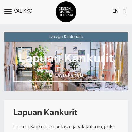
VALIKKO
EN
FI
NÄYTÄ
MENU
DDH Find – Explore The District
Design & Interiors
Jäsenet
Lapuan Kankurit
Tapahtumat
Uutiset
Näytä kartalla
Medialle
Meistä
Design District Helsingin jäsenyydestä
Lapuan Kankurit
Ota yhteyttä
Lapuan Kankurit on pellava- ja villakutomo, jonka