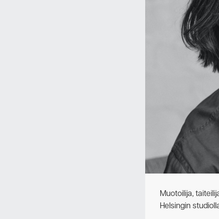
Muotoilija, taitei
Helsingin studioll