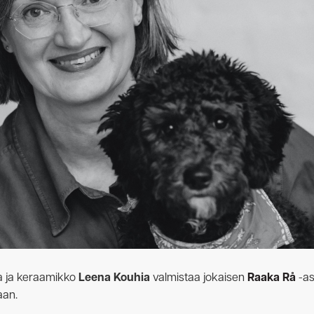
Ota yhteyttä
lija ja keraamikko
Leena Kouhia
valmistaa jokaisen
Raaka Rå
-as
aan.