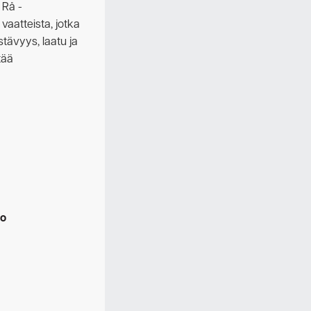
 Rå -
vaatteista, jotka
stävyys, laatu ja
tää
eo