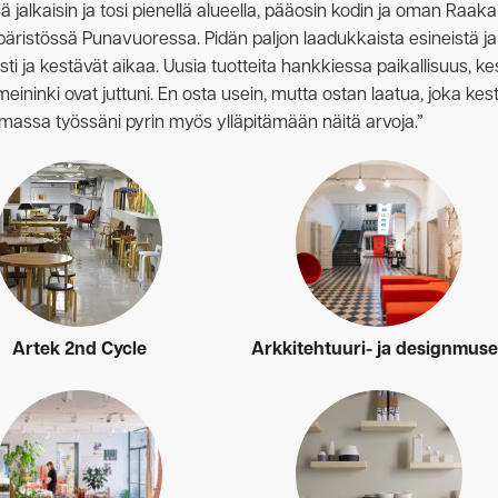
sä jalkaisin ja tosi pienellä alueella, pääosin kodin ja oman Raaka
äristössä Punavuoressa. Pidän paljon laadukkaista esineistä ja 
sti ja kestävät aikaa. Uusia tuotteita hankkiessa paikallisuus, ke
ininki ovat juttuni. En osta usein, mutta ostan laatua, joka kes
Omassa työssäni pyrin myös ylläpitämään näitä arvoja.”
Artek 2nd Cycle
Arkkitehtuuri- ja designmus