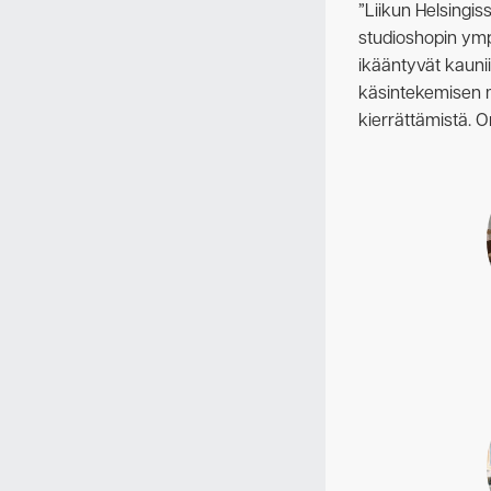
”Liikun Helsingis
studioshopin ymp
ikääntyvät kaunii
käsintekemisen me
kierrättämistä. 