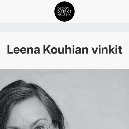
DDH Find – Explore The Distric
Leena Kouhian vinkit
Jäsenet
Tapahtumat
Uutiset
Medialle
Meistä
ign District Helsingin jäsenyyd