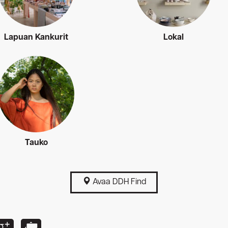
Lapuan Kankurit
Lokal
Tauko
Avaa DDH Find