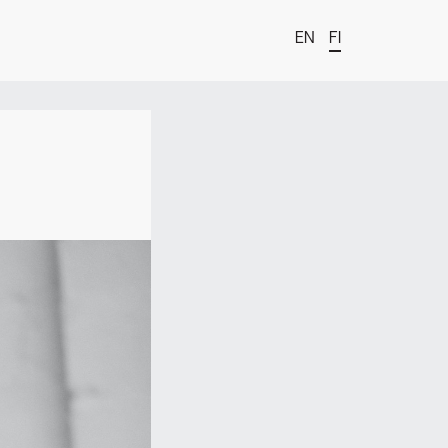
EN
FI
t
estä