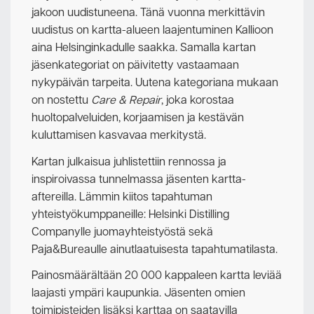
jakoon uudistuneena. Tänä vuonna merkittävin
uudistus on kartta-alueen laajentuminen Kallioon
aina Helsinginkadulle saakka. Samalla kartan
jäsenkategoriat on päivitetty vastaamaan
nykypäivän tarpeita. Uutena kategoriana mukaan
on nostettu
Care & Repair
, joka korostaa
huoltopalveluiden, korjaamisen ja kestävän
kuluttamisen kasvavaa merkitystä.
Kartan julkaisua juhlistettiin rennossa ja
inspiroivassa tunnelmassa jäsenten kartta-
aftereilla. Lämmin kiitos tapahtuman
yhteistyökumppaneille: Helsinki Distilling
Companylle juomayhteistyöstä sekä
Paja&Bureaulle ainutlaatuisesta tapahtumatilasta.
Painosmäärältään 20 000 kappaleen kartta leviää
laajasti ympäri kaupunkia. Jäsenten omien
toimipisteiden lisäksi karttaa on saatavilla