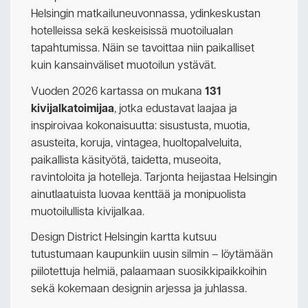
Helsingin matkailuneuvonnassa, ydinkeskustan
hotelleissa sekä keskeisissä muotoilualan
tapahtumissa. Näin se tavoittaa niin paikalliset
kuin kansainväliset muotoilun ystävät.
Vuoden 2026 kartassa on mukana
131
kivijalkatoimijaa
, jotka edustavat laajaa ja
inspiroivaa kokonaisuutta: sisustusta, muotia,
asusteita, koruja, vintagea, huoltopalveluita,
paikallista käsityötä, taidetta, museoita,
ravintoloita ja hotelleja. Tarjonta heijastaa Helsingin
ainutlaatuista luovaa kenttää ja monipuolista
muotoilullista kivijalkaa.
Design District Helsingin kartta kutsuu
tutustumaan kaupunkiin uusin silmin – löytämään
piilotettuja helmiä, palaamaan suosikkipaikkoihin
sekä kokemaan designin arjessa ja juhlassa.