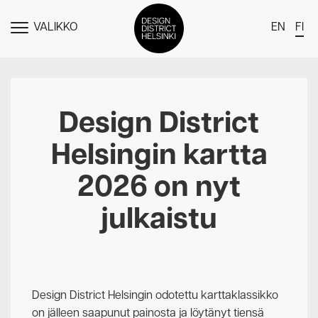
VALIKKO
EN
FI
NÄYTÄ
MENU
DDH Find – Explore The District
Jäsenet
Design District
Tapahtumat
Helsingin kartta
Uutiset
2026 on nyt
Medialle
julkaistu
Meistä
Design District Helsingin jäsenyydestä
Ota yhteyttä
Design District Helsingin odotettu karttaklassikko
on jälleen saapunut painosta ja löytänyt tiensä