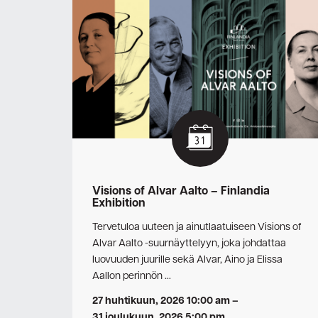
Visions of Alvar Aalto – Finlandia
Exhibition
Tervetuloa uuteen ja ainutlaatuiseen Visions of
Alvar Aalto -suurnäyttelyyn, joka johdattaa
luovuuden juurille sekä Alvar, Aino ja Elissa
Aallon perinnön …
27 huhtikuun, 2026 10:00 am
–
31 joulukuun, 2026 5:00 pm