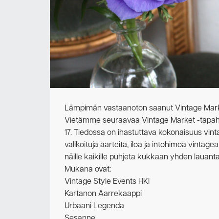
Lämpimän vastaanoton saanut Vintage Marke
Vietämme seuraavaa Vintage Market -tapahtu
17. Tiedossa on ihastuttava kokonaisuus vintage
valikoituja aarteita, iloa ja intohimoa vintag
näille kaikille puhjeta kukkaan yhden lauanta
Mukana ovat:
Vintage Style Events HKI
Kartanon Aarrekaappi
Urbaani Legenda
Sesanne