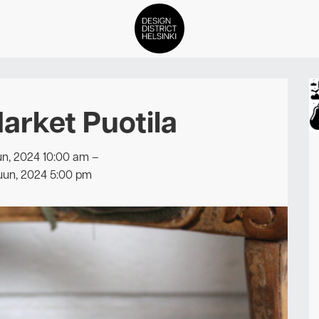
DDH Find – Explore The Distric
arket Puotila
Jäsenet
Tapahtumat
n, 2024 10:00 am
–
uun, 2024 5:00 pm
Uutiset
Medialle
Meistä
ign District Helsingin jäsenyyd