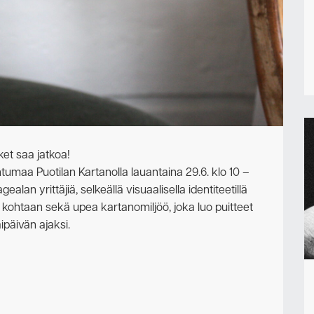
Ota yhteyttä
t saa jatkoa!
maa Puotilan Kartanolla lauantaina 29.6. klo 10 –
alan yrittäjiä, selkeällä visuaalisella identiteetillä
ea kohtaan sekä upea kartanomiljöö, joka luo puitteet
ipäivän ajaksi.