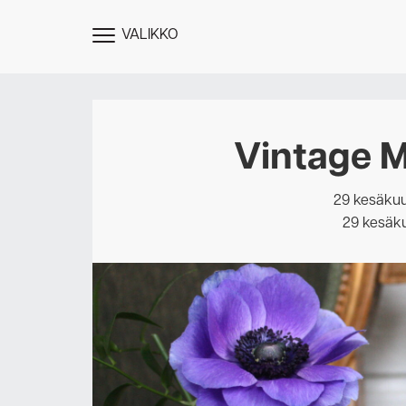
VALIKKO
NÄYTÄ
MENU
Vintage M
29 kesäkuu
29 kesäk
Des