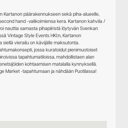
an Kartanon päärakennukseen sekä piha-alueelle,
a second hand -valikoimiensa kera. Kartanon kahvila /
oi nauttia samasta pihapiiristä löytyvän Svenkan
ssä Vintage Style Events HKI:n, Kartanon
siellä vierailu on kävijälle maksutonta.
pahtumakonsepti, jossa kuratoidut pienimuotoiset
piroivissa tapahtumatiloissa, mahdollistaen alan
teenetsijöiden kohtaamisen matalalla kynnyksellä.
ge Market -tapahtumaan ja nähdään Puotilassa!