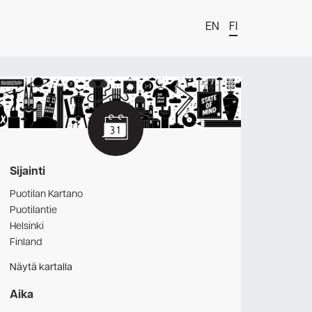
EN
FI
t
Sijainti
Puotilan Kartano
Puotilantie
Helsinki
Finland
Näytä kartalla
estä
Aika