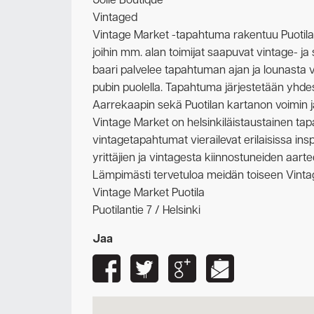
Jolie Boutique
Vintaged
Vintage Market -tapahtuma rakentuu Puotil
joihin mm. alan toimijat saapuvat vintage- j
baari palvelee tapahtuman ajan ja lounasta v
pubin puolella. Tapahtuma järjestetään yhde
Aarrekaapin sekä Puotilan kartanon voimin ja 
Vintage Market on helsinkiläistaustainen ta
vintagetapahtumat vierailevat erilaisissa ins
yrittäjien ja vintagesta kiinnostuneiden aar
Lämpimästi tervetuloa meidän toiseen Vinta
Vintage Market Puotila
Puotilantie 7 / Helsinki
Jaa