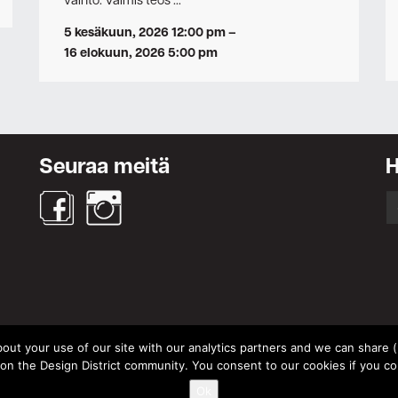
vaihto. Valmis teos …
5 kesäkuun, 2026 12:00 pm
–
16 elokuun, 2026 5:00 pm
Seuraa meitä
S
fo
out your use of our site with our analytics partners and we can share (un
© Design District Helsinki 2026. Crafted by
Pixels
.
 the Design District community. You consent to our cookies if you co
Käyttöehdot
|
Yksityisyydensuoja
|
Tietosuojaseloste
Ok