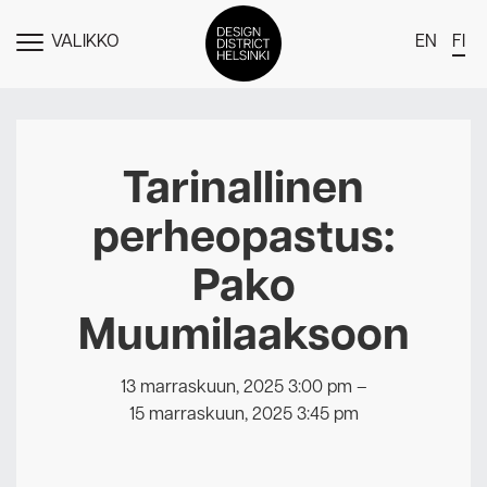
VALIKKO
EN
FI
NÄYTÄ
MENU
DDH Find – Explore The District
Jäsenet
Tarinallinen
Tapahtumat
perheopastus:
Uutiset
Pako
Medialle
Muumilaaksoon
Meistä
Design District Helsingin jäsenyydestä
13 marraskuun, 2025 3:00 pm
–
Ota yhteyttä
15 marraskuun, 2025 3:45 pm