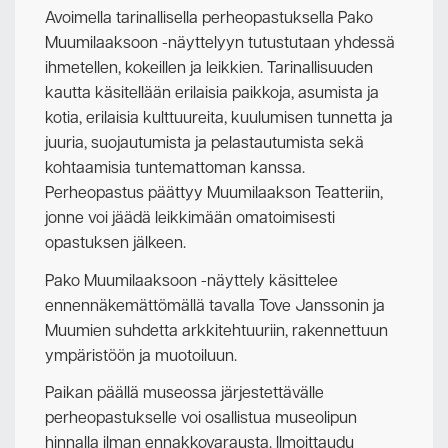
Avoimella tarinallisella perheopastuksella Pako
Muumilaaksoon -näyttelyyn tutustutaan yhdessä
ihmetellen, kokeillen ja leikkien. Tarinallisuuden
kautta käsitellään erilaisia paikkoja, asumista ja
kotia, erilaisia kulttuureita, kuulumisen tunnetta ja
juuria, suojautumista ja pelastautumista sekä
kohtaamisia tuntemattoman kanssa.
Perheopastus päättyy Muumilaakson Teatteriin,
jonne voi jäädä leikkimään omatoimisesti
opastuksen jälkeen.
Pako Muumilaaksoon -näyttely käsittelee
ennennäkemättömällä tavalla Tove Janssonin ja
Muumien suhdetta arkkitehtuuriin, rakennettuun
ympäristöön ja muotoiluun.
Paikan päällä museossa järjestettävälle
perheopastukselle voi osallistua museolipun
hinnalla ilman ennakkovarausta. Ilmoittaudu