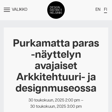
VALIKKO
EN
FI
NÄYTÄ
MENU
DDH Find – Explore The District
Jäsenet
Purkamatta paras
Tapahtumat
-näyttelyn
Uutiset
avajaiset
Medialle
Arkkitehtuuri- ja
Meistä
designmuseossa
Design District Helsingin jäsenyydestä
Ota yhteyttä
30 toukokuun, 2025 2:00 pm
–
30 toukokuun, 2025 3:00 pm