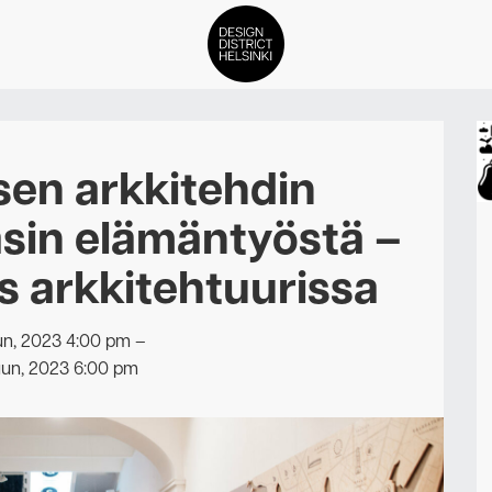
DDH Find – Explore The Distric
isen arkkitehdin
Jäsenet
sin elämäntyöstä –
Tapahtumat
s arkkitehtuurissa
Uutiset
un, 2023 4:00 pm
–
Medialle
uun, 2023 6:00 pm
Meistä
ign District Helsingin jäsenyyd