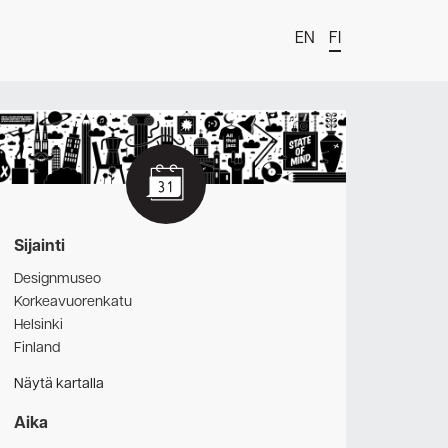
EN
FI
t
Sijainti
Designmuseo
Korkeavuorenkatu
Helsinki
Finland
Näytä kartalla
estä
Aika