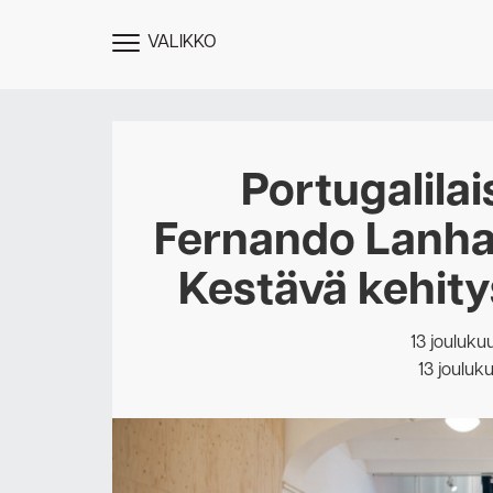
VALIKKO
NÄYTÄ
MENU
Portugalila
Fernando Lanha
Kestävä kehity
13 jouluku
13 jouluk
Des