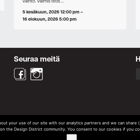
vaihto. Valmis teos …
5 kesäkuun, 2026 12:00 pm
–
16 elokuun, 2026 5:00 pm
Seuraa meitä
S
fo
out your use of our site with our analytics partners and we can share (un
© Design District Helsinki 2026. Crafted by
Pixels
.
 the Design District community. You consent to our cookies if you co
Käyttöehdot
|
Yksityisyydensuoja
|
Tietosuojaseloste
Ok