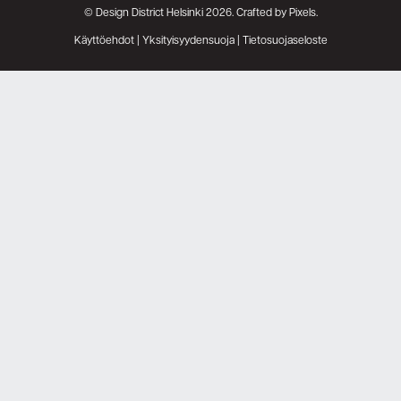
© Design District Helsinki 2026. Crafted by
Pixels
.
Käyttöehdot
|
Yksityisyydensuoja
|
Tietosuojaseloste