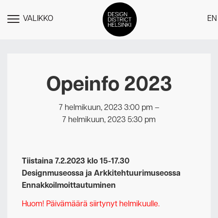
VALIKKO
EN
NÄYTÄ
MENU
DDH Find – Explore The District
Jäsenet
Opeinfo 2023
Tapahtumat
7 helmikuun, 2023 3:00 pm
–
Uutiset
7 helmikuun, 2023 5:30 pm
Medialle
Meistä
Tiistaina 7.2.2023 klo 15-17.30
Design District Helsingin jäsenyydest
Designmuseossa ja Arkkitehtuurimuseossa
Ota yhteyttä
Ennakkoilmoittautuminen
Huom! Päivämäärä siirtynyt helmikuulle.