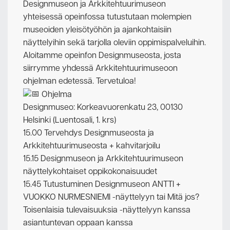
Designmuseon ja Arkkitehtuurimuseon
yhteisessä opeinfossa tutustutaan molempien
museoiden yleisötyöhön ja ajankohtaisiin
näyttelyihin sekä tarjolla oleviin oppimispalveluihin.
Aloitamme opeinfon Designmuseosta, josta
siirrymme yhdessä Arkkitehtuurimuseoon
ohjelman edetessä. Tervetuloa!
Ohjelma
Designmuseo: Korkeavuorenkatu 23, 00130
Helsinki (Luentosali, 1. krs)
15.00 Tervehdys Designmuseosta ja
Arkkitehtuurimuseosta + kahvitarjoilu
15.15 Designmuseon ja Arkkitehtuurimuseon
näyttelykohtaiset oppikokonaisuudet
15.45 Tutustuminen Designmuseon ANTTI +
VUOKKO NURMESNIEMI -näyttelyyn tai Mitä jos?
Toisenlaisia tulevaisuuksia -näyttelyyn kanssa
asiantuntevan oppaan kanssa