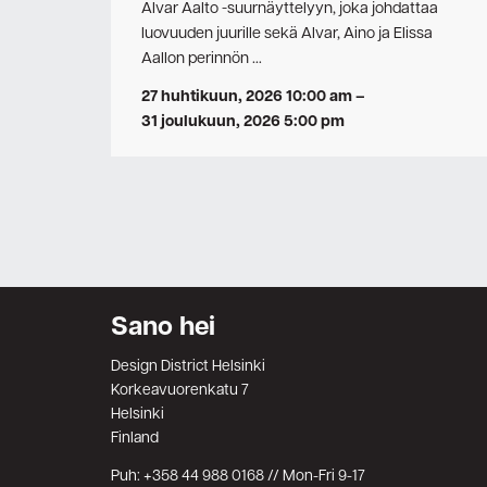
Alvar Aalto -suurnäyttelyyn, joka johdattaa
luovuuden juurille sekä Alvar, Aino ja Elissa
Aallon perinnön …
27 huhtikuun, 2026 10:00 am
–
31 joulukuun, 2026 5:00 pm
Sano hei
Design District Helsinki
Korkeavuorenkatu 7
Helsinki
Finland
Puh: +358 44 988 0168 // Mon-Fri 9-17