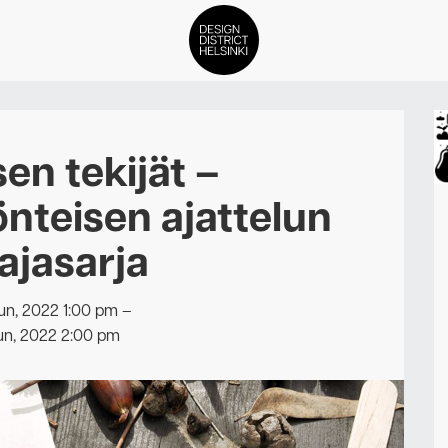
DDH Find – Explore The Distric
n tekijät –
Jäsenet
teisen ajattelun
Tapahtumat
ajasarja
Uutiset
un, 2022 1:00 pm
–
Medialle
un, 2022 2:00 pm
Meistä
ign District Helsingin jäsenyyd