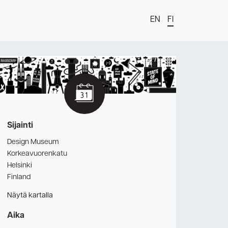
EN
FI
t
Sijainti
Design Museum
Korkeavuorenkatu
Helsinki
Finland
Näytä kartalla
estä
Aika