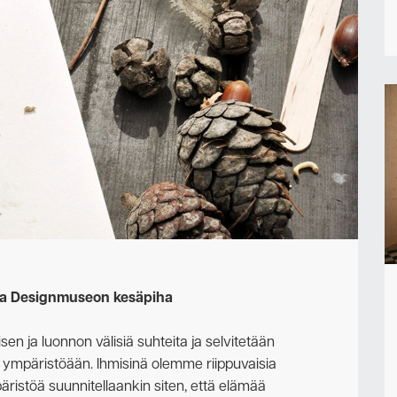
Ota yhteyttä
 ja Designmuseon kesäpiha
sen ja luonnon välisiä suhteita ja selvitetään
 ympäristöään. Ihmisinä olemme riippuvaisia
päristöä suunnitellaankin siten, että elämää