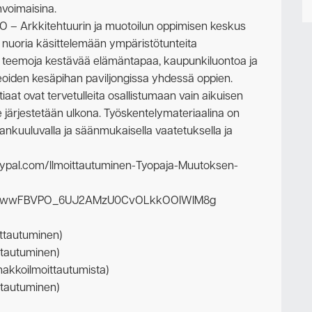
nvoimaisina.
– Arkkitehtuurin ja muotoilun oppimisen keskus
a nuoria käsittelemään ympäristötunteita
an teemoja kestävää elämäntapaa, kaupunkiluontoa ja
eoiden kesäpihan paviljongissa yhdessä oppien.
uotiaat ovat tervetulleita osallistumaan vain aikuisen
 järjestetään ulkona. Työskentelymateriaalina on
aankuuluvalla ja säänmukaisella vaatetuksella ja
rveypal.com/Ilmoittautuminen-Tyopaja-Muutoksen-
5s8wwFBVPO_6UJ2AMzU0CvOLkkOOIWlM8g
ittautuminen)
ittautuminen)
nakkoilmoittautumista)
ittautuminen)