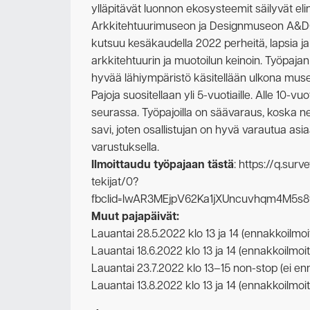
ylläpitävät luonnon ekosysteemit säilyvät eli
Arkkitehtuurimuseon ja Designmuseon A&DO 
kutsuu kesäkaudella 2022 perheitä, lapsia j
arkkitehtuurin ja muotoilun keinoin. Työpaj
hyvää lähiympäristö käsitellään ulkona mus
Pajoja suositellaan yli 5-vuotiaille. Alle 10-v
seurassa. Työpajoilla on säävaraus, koska ne
savi, joten osallistujan on hyvä varautua asi
varustuksella.
Ilmoittaudu työpajaan tästä
: https://q.su
tekijat/0?
fbclid=IwAR3MEjpV62Ka1jXUncuvhqm4M
Muut pajapäivät:
Lauantai 28.5.2022 klo 13 ja 14 (ennakkoilmo
Lauantai 18.6.2022 klo 13 ja 14 (ennakkoilmo
Lauantai 23.7.2022 klo 13–15 non-stop (ei en
Lauantai 13.8.2022 klo 13 ja 14 (ennakkoilmo