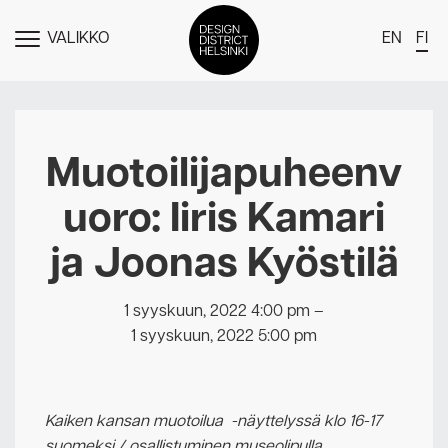
VALIKKO
EN
FI
NÄYTÄ
MENU
DDH Find – Explore The District
Jäsenet
Muotoilijapuheenv
Tapahtumat
uoro: Iiris Kamari
Uutiset
ja Joonas Kyöstilä
Medialle
Meistä
1 syyskuun, 2022 4:00 pm
–
1 syyskuun, 2022 5:00 pm
Design District Helsingin jäsenyydestä
Ota yhteyttä
Kaiken kansan muotoilua -näyttelyssä klo 16-17
suomeksi / osallistuminen museolipulla