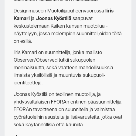
Designmuseon Muotoilijapuheenvuorossa
Iiris
Kamari
ja
Joonas Kyöstilä
saapuvat
keskustelemaan Kaiken kansan muotoilua -
näyttelyyn, jossa molempien suunnittelijoiden töitä
on esillä.
Iiris Kamari on suunnittelija, jonka mallisto
Observer/Observed tutkii sukupuolen
moninaisuutta, sekä vaatteen mahdollisuuksia
ilmaista yksilöllisiä ja muuntuvia sukupuoli-
identiteettejä.
Joonas Kyöstilä on teollinen muotoilija, ja
yhdysvaltalaisen FFORAn entinen pääsuunnittelija.
FFORAn tavoitteena on suunnitella ja valmistaa
pyörätuoleihin asusteita ja lisävarusteita, jotka ovat
sekä käytännöllisiä että kauniita.