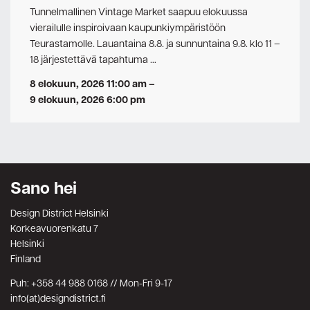
Tunnelmallinen Vintage Market saapuu elokuussa
vierailulle inspiroivaan kaupunkiympäristöön
Teurastamolle. Lauantaina 8.8. ja sunnuntaina 9.8. klo 11 –
18 järjestettävä tapahtuma …
8 elokuun, 2026 11:00 am
–
9 elokuun, 2026 6:00 pm
Sano hei
Design District Helsinki
Korkeavuorenkatu 7
Helsinki
Finland
Puh: +358 44 988 0168 // Mon-Fri 9-17
info(at)designdistrict.fi