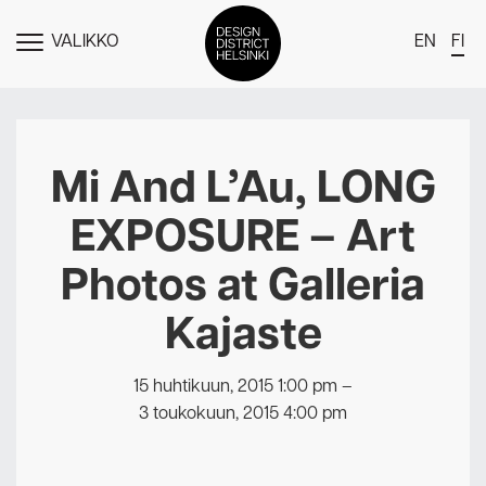
VALIKKO
EN
FI
NÄYTÄ
MENU
DDH Find – Explore The District
Jäsenet
Mi And L’Au, LONG
Tapahtumat
EXPOSURE – Art
Uutiset
Photos at Galleria
Medialle
Kajaste
Meistä
Design District Helsingin jäsenyydestä
15 huhtikuun, 2015 1:00 pm
–
Ota yhteyttä
3 toukokuun, 2015 4:00 pm