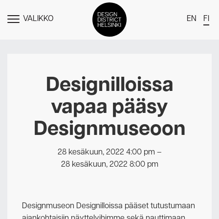
VALIKKO
EN
FI
NÄYTÄ
MENU
DDH Find – Explore The District
Jäsenet
Designilloissa
Tapahtumat
vapaa pääsy
Uutiset
Designmuseoon
Medialle
Meistä
28 kesäkuun, 2022 4:00 pm
–
28 kesäkuun, 2022 8:00 pm
Design District Helsingin jäsenyydestä
Ota yhteyttä
Designmuseon Designilloissa pääset tutustumaan
ajankohtaisiin näyttelyihimme sekä nauttimaan