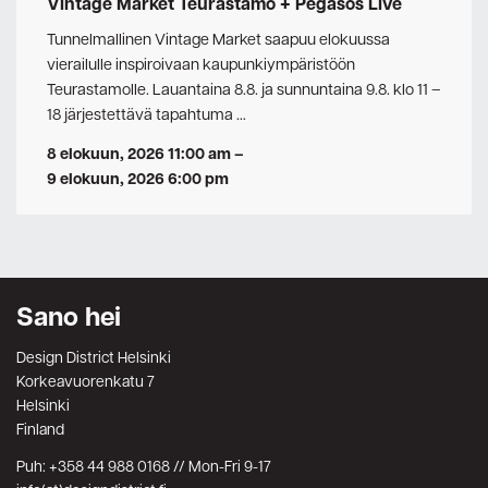
Vintage Market Teurastamo + Pegasos Live
Tunnelmallinen Vintage Market saapuu elokuussa
vierailulle inspiroivaan kaupunkiympäristöön
Teurastamolle. Lauantaina 8.8. ja sunnuntaina 9.8. klo 11 –
18 järjestettävä tapahtuma …
8 elokuun, 2026 11:00 am
–
9 elokuun, 2026 6:00 pm
Sano hei
Design District Helsinki
Korkeavuorenkatu 7
Helsinki
Finland
Puh: +358 44 988 0168 // Mon-Fri 9-17