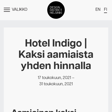
VALIKKO
EN
FI
NÄYTÄ
MENU
DDH Find – Explore The District
Jäsenet
Hotel Indigo |
Tapahtumat
Kaksi aamiaista
Uutiset
yhden hinnalla
Medialle
Meistä
17 toukokuun, 2021
–
31 toukokuun, 2021
Design District Helsingin jäsenyydestä
Ota yhteyttä