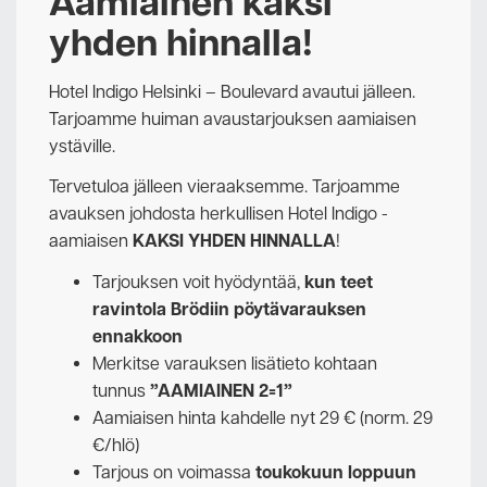
Aamiainen kaksi
yhden hinnalla!
Hotel Indigo Helsinki – Boulevard avautui jälleen.
Tarjoamme huiman avaustarjouksen aamiaisen
ystäville.
Tervetuloa jälleen vieraaksemme. Tarjoamme
avauksen johdosta herkullisen Hotel Indigo -
aamiaisen
KAKSI YHDEN HINNALLA
!
Tarjouksen voit hyödyntää,
kun teet
ravintola Brödiin pöytävarauksen
ennakkoon
Merkitse varauksen lisätieto kohtaan
tunnus
”AAMIAINEN 2=1”
Aamiaisen hinta kahdelle nyt 29 € (norm. 29
€/hlö)
Tarjous on voimassa
toukokuun loppuun