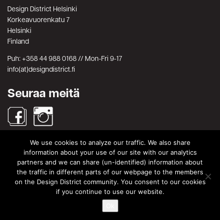
Design District Helsinki
Korkeavuorenkatu 7
Helsinki
Finland
Puh: +358 44 988 0168 // Mon-Fri 9-17
info(at)designdistrict.fi
Seuraa meitä
We use cookies to analyze our traffic. We also share
Haku
information about your use of our site with our analytics
partners and we can share (un-identified) information about
Search
Search
the traffic in different parts of our webpage to the members
for:
on the Design District community. You consent to our cookies
© Design District Helsinki 2026. Crafted by
Pixels
.
if you continue to use our website.
Ok
Käyttöehdot
|
Yksityisyydensuoja
|
Tietosuojaseloste