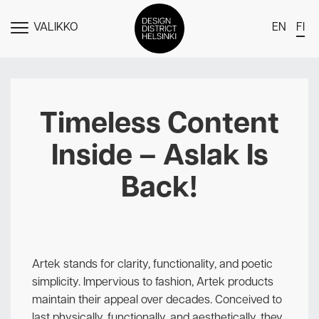
VALIKKO
EN
FI
NÄYTÄ
MENU
DDH Find – Explore The District
Jäsenet
Timeless Content
Tapahtumat
Inside – Aslak Is
Uutiset
Back!
Medialle
Meistä
Design District Helsingin jäsenyydestä
Artek stands for clarity, functionality, and poetic
Ota yhteyttä
simplicity. Impervious to fashion, Artek products
maintain their appeal over decades. Conceived to
last physically, functionally, and aesthetically, they