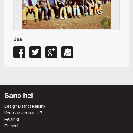
Jaa
Sano hei
Design District Helsinki
Korkeavuorenkatu 7
Helsinki
Finland