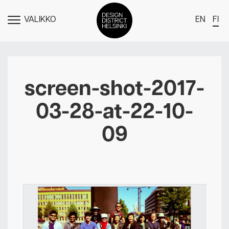
VALIKKO
EN
FI
NÄYTÄ
MENU
DDH Find – Explore The District
Jäsenet
screen-shot-2017-
Tapahtumat
03-28-at-22-10-
Uutiset
09
Medialle
Meistä
Design District Helsingin jäsenyydestä
Ota yhteyttä