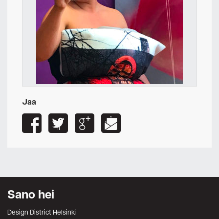
Jaa
Sano hei
Design District Helsinki