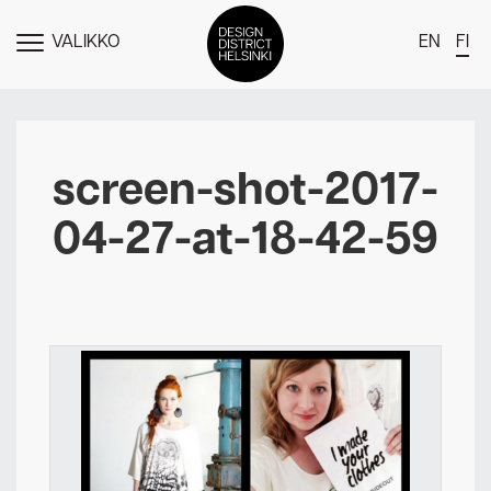
VALIKKO
EN
FI
NÄYTÄ
MENU
DDH Find – Explore The District
Jäsenet
screen-shot-2017-
Tapahtumat
04-27-at-18-42-59
Uutiset
Medialle
Meistä
Design District Helsingin jäsenyydestä
Ota yhteyttä