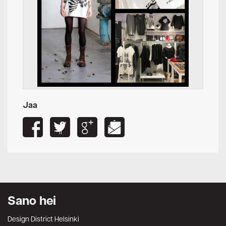
Jaa
Sano hei
Design District Helsinki