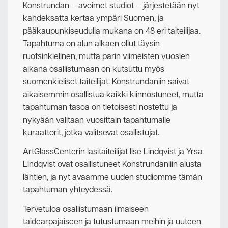
Konstrundan – avoimet studiot – järjestetään nyt
kahdeksatta kertaa ympäri Suomen, ja
pääkaupunkiseudulla mukana on 48 eri taiteilijaa.
Tapahtuma on alun alkaen ollut täysin
ruotsinkielinen, mutta parin viimeisten vuosien
aikana osallistumaan on kutsuttu myös
suomenkieliset taiteilijat. Konstrundaniin saivat
aikaisemmin osallistua kaikki kiinnostuneet, mutta
tapahtuman tasoa on tietoisesti nostettu ja
nykyään valitaan vuosittain tapahtumalle
kuraattorit, jotka valitsevat osallistujat.
ArtGlassCenterin lasitaiteilijat Ilse Lindqvist ja Yrsa
Lindqvist ovat osallistuneet Konstrundaniiin alusta
lähtien, ja nyt avaamme uuden studiomme tämän
tapahtuman yhteydessä.
Tervetuloa osallistumaan ilmaiseen
taidearpajaiseen ja tutustumaan meihin ja uuteen