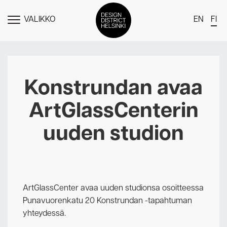
VALIKKO
EN
FI
NÄYTÄ
MENU
DDH Find – Explore The District
Jäsenet
Konstrundan avaa
Tapahtumat
ArtGlassCenterin
Uutiset
uuden studion
Medialle
Meistä
Design District Helsingin jäsenyydestä
ArtGlassCenter avaa uuden studionsa osoitteessa
Ota yhteyttä
Punavuorenkatu 20 Konstrundan -tapahtuman
yhteydessä.