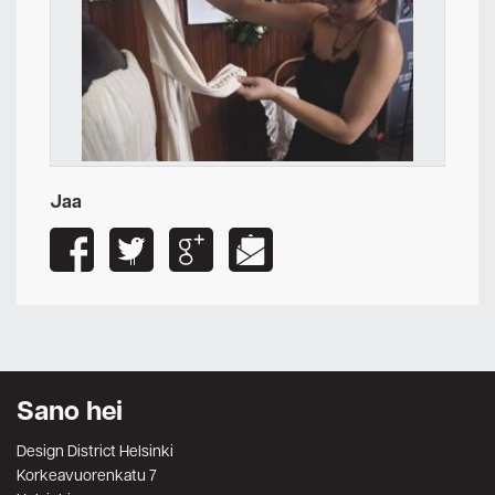
Jaa
Sano hei
Design District Helsinki
Korkeavuorenkatu 7