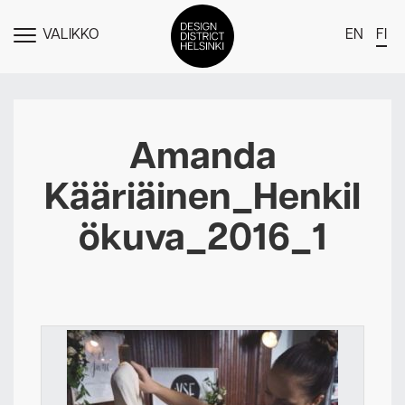
VALIKKO
EN
FI
NÄYTÄ
MENU
DDH Find – Explore The District
Jäsenet
Amanda
Tapahtumat
Kääriäinen_Henkil
Uutiset
ökuva_2016_1
Medialle
Meistä
Design District Helsingin jäsenyydestä
Ota yhteyttä