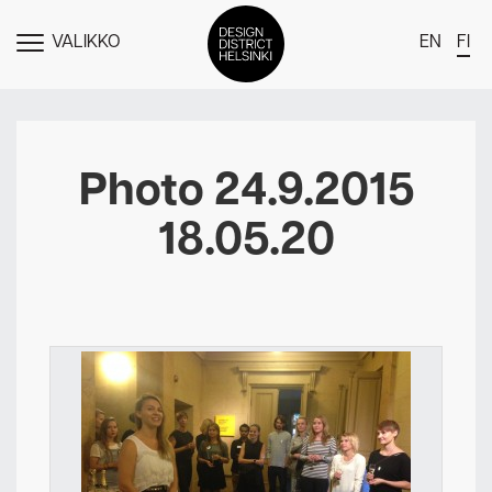
VALIKKO
EN
FI
NÄYTÄ
MENU
DDH Find – Explore The District
Jäsenet
Photo 24.9.2015
Tapahtumat
18.05.20
Uutiset
Medialle
Meistä
Design District Helsingin jäsenyydestä
Ota yhteyttä