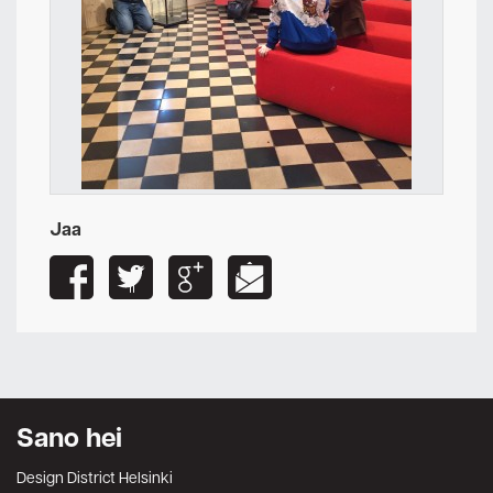
Jaa
Sano hei
Design District Helsinki