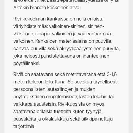
arvo eikä virhe. Laatu epätäydellisyydessä on yhä
Artekin brändin keskeinen arvo.
Rivi-kokoelman kankaissa on neljä erilaista
väriyhdistelmää: valkoinen-sininen, sininen-
valkoinen, sinappi-valkoinen ja vaaleanharmaa-
valkoinen. Kankaiden materiaaleina on puuvilla,
canvas-puuvilla sekä akryylipäällysteinen puuvilla,
joka helposti puhdistettavana on ihanteellinen
pöytäliinaksi.
Riviä on saatavana sekä metritavarana että 3×1,5
metrin kokoon leikattuna. Se soveltuu täydellisesti
persoonallisten lautasliinojen ja muiden
pöytätekstiilien ompelemiseen, lasten leluihin tai
vaikkapa asusteisiin. Rivi-kuosista on myös
saatavana erilaisia tuotteita kuten tyynyjä,
pussukoita ja olkalaukkuja sekä silkkipainettuja
tarjottimia.