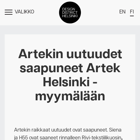
VALIKKO
EN
FI
NÄYTÄ
MENU
DDH Find – Explore The District
Jäsenet
Artekin uutuudet
Tapahtumat
saapuneet Artek
Uutiset
Helsinki -
Medialle
myymälään
Meistä
Design District Helsingin jäsenyydestä
Ota yhteyttä
Artekin raikkaat uutuudet ovat saapuneet. Siena
ja H55 ovat saaneet rinnalleen Rivi-tekstiilikuosin
,