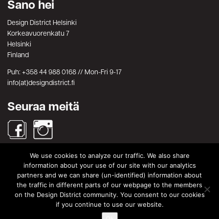
Sano hei
Design District Helsinki
Korkeavuorenkatu 7
Helsinki
Finland
Puh: +358 44 988 0168 // Mon-Fri 9-17
info(at)designdistrict.fi
Seuraa meitä
We use cookies to analyze our traffic. We also share
Haku
information about your use of our site with our analytics
partners and we can share (un-identified) information about
Search
Search
the traffic in different parts of our webpage to the members
for:
on the Design District community. You consent to our cookies
© Design District Helsinki 2026. Crafted by
Pixels
.
if you continue to use our website.
Ok
Käyttöehdot
|
Yksityisyydensuoja
|
Tietosuojaseloste