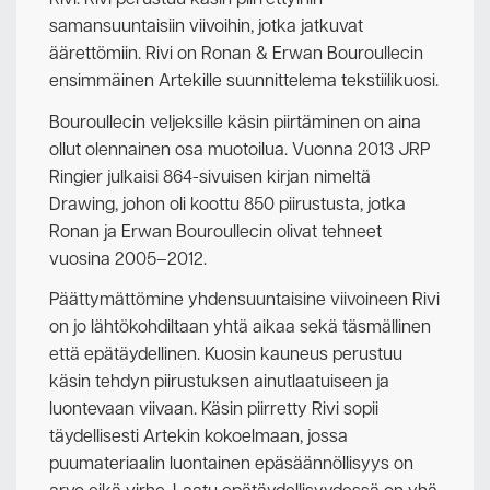
Rivi. Rivi perustuu käsin piirrettyihin
samansuuntaisiin viivoihin, jotka jatkuvat
äärettömiin. Rivi on Ronan & Erwan Bouroullecin
ensimmäinen Artekille suunnittelema tekstiilikuosi.
Bouroullecin veljeksille käsin piirtäminen on aina
ollut olennainen osa muotoilua. Vuonna 2013 JRP
Ringier julkaisi 864-sivuisen kirjan nimeltä
Drawing, johon oli koottu 850 piirustusta, jotka
Ronan ja Erwan Bouroullecin olivat tehneet
vuosina 2005–2012.
Päättymättömine yhdensuuntaisine viivoineen Rivi
on jo lähtökohdiltaan yhtä aikaa sekä täsmällinen
että epätäydellinen. Kuosin kauneus perustuu
käsin tehdyn piirustuksen ainutlaatuiseen ja
luontevaan viivaan. Käsin piirretty Rivi sopii
täydellisesti Artekin kokoelmaan, jossa
puumateriaalin luontainen epäsäännöllisyys on