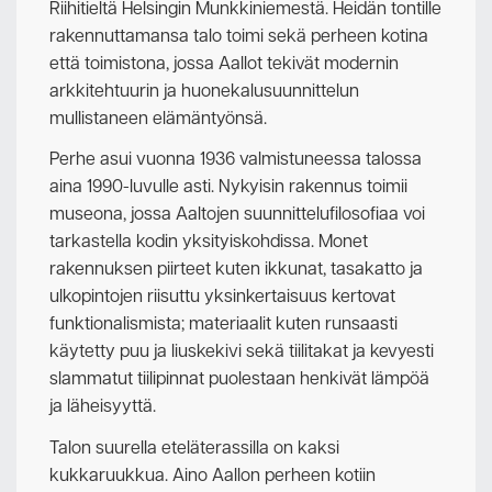
Riihitieltä Helsingin Munkkiniemestä. Heidän tontille
rakennuttamansa talo toimi sekä perheen kotina
että toimistona, jossa Aallot tekivät modernin
arkkitehtuurin ja huonekalusuunnittelun
mullistaneen elämäntyönsä.
Perhe asui vuonna 1936 valmistuneessa talossa
aina 1990-luvulle asti. Nykyisin rakennus toimii
museona, jossa Aaltojen suunnittelufilosofiaa voi
tarkastella kodin yksityiskohdissa. Monet
rakennuksen piirteet kuten ikkunat, tasakatto ja
ulkopintojen riisuttu yksinkertaisuus kertovat
funktionalismista; materiaalit kuten runsaasti
käytetty puu ja liuskekivi sekä tiilitakat ja kevyesti
slammatut tiilipinnat puolestaan henkivät lämpöä
ja läheisyyttä.
Talon suurella eteläterassilla on kaksi
kukkaruukkua. Aino Aallon perheen kotiin