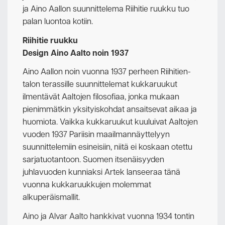
ja Aino Aallon suunnittelema Riihitie ruukku tuo
palan luontoa kotiin.
Riihitie ruukku
Design Aino Aalto noin 1937
Aino Aallon noin vuonna 1937 perheen Riihitien-
talon terassille suunnittelemat kukkaruukut
ilmentävät Aaltojen filosofiaa, jonka mukaan
pienimmätkin yksityiskohdat ansaitsevat aikaa ja
huomiota. Vaikka kukkaruukut kuuluivat Aaltojen
vuoden 1937 Pariisin maailmannäyttelyyn
suunnittelemiin esineisiin, niitä ei koskaan otettu
sarjatuotantoon. Suomen itsenäisyyden
juhlavuoden kunniaksi Artek lanseeraa tänä
vuonna kukkaruukkujen molemmat
alkuperäismallit.
Aino ja Alvar Aalto hankkivat vuonna 1934 tontin