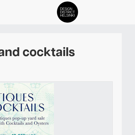
DDH Find – Explore The Distric
and cocktails
Jäsenet
Tapahtumat
Uutiset
Medialle
Meistä
ign District Helsingin jäsenyyd