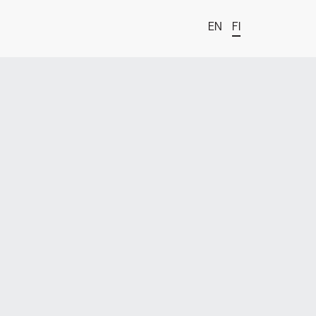
EN
FI
t
estä