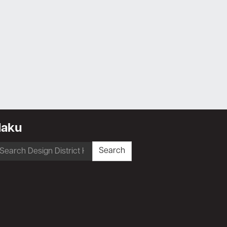
Haku
earch
Search
r: