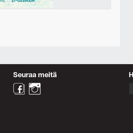
Ota yhteyttä
Seuraa meitä
S
fo