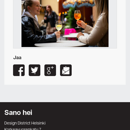
Jaa
Sano hei
Design District Helsinki
Korkeavuorenkatu 7