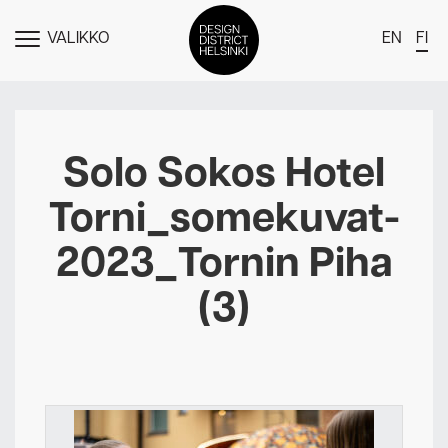
VALIKKO
EN
FI
NÄYTÄ
MENU
DDH Find – Explore The District
Jäsenet
Solo Sokos Hotel
Tapahtumat
Torni_somekuvat-
Uutiset
2023_Tornin Piha
Medialle
(3)
Meistä
Design District Helsingin jäsenyydestä
Ota yhteyttä