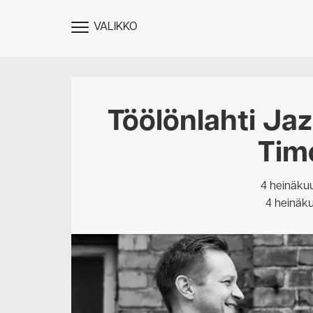
VALIKKO
NÄYTÄ
MENU
Töölönlahti Jaz
Tim
4 heinäku
4 heinäk
Des