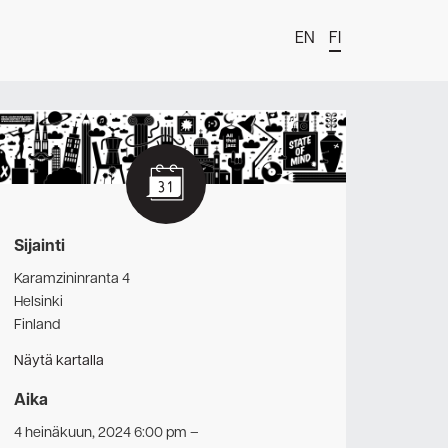
EN
FI
t
Sijainti
Karamzininranta 4
Helsinki
Finland
Näytä kartalla
Aika
estä
4 heinäkuun, 2024 6:00 pm
–