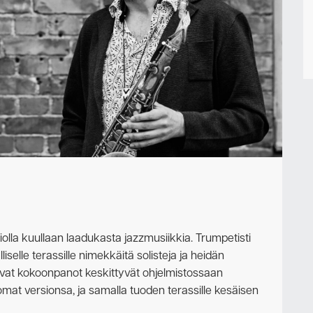
Ota yhteyttä
iolla kuullaan laadukasta jazzmusiikkia. Trumpetisti
selle terassille nimekkäitä solisteja ja heidän
uvat kokoonpanot keskittyvät ohjelmistossaan
omat versionsa, ja samalla tuoden terassille kesäisen