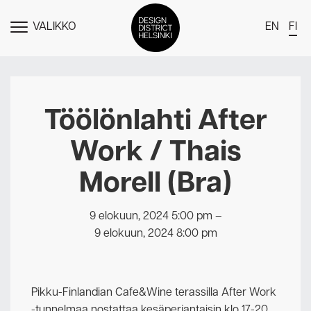
VALIKKO
EN
FI
NÄYTÄ
MENU
DDH Find – Explore The District
Jäsenet
Töölönlahti After
Tapahtumat
Work / Thais
Uutiset
Morell (Bra)
Medialle
Meistä
9 elokuun, 2024 5:00 pm
–
9 elokuun, 2024 8:00 pm
Design District Helsingin jäsenyydestä
Ota yhteyttä
Pikku-Finlandian Cafe&Wine terassilla After Work
-tunnelmaa nostattaa kesäperjantaisin klo 17-20