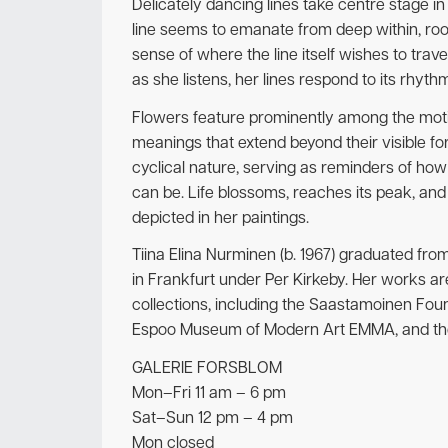
Delicately dancing lines take centre stage in
line seems to emanate from deep within, root
sense of where the line itself wishes to trave
as she listens, her lines respond to its rhythm
Flowers feature prominently among the moti
meanings that extend beyond their visible for
cyclical nature, serving as reminders of how d
can be. Life blossoms, reaches its peak, and
depicted in her paintings.
Tiina Elina Nurminen (b. 1967) graduated fro
in Frankfurt under Per Kirkeby. Her works are
collections, including the Saastamoinen Fou
Espoo Museum of Modern Art EMMA, and th
GALERIE FORSBLOM
Mon–Fri 11 am – 6 pm
Sat–Sun 12 pm – 4 pm
Mon closed