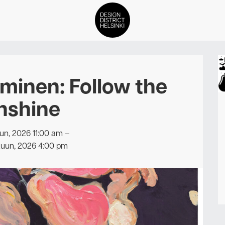
DDH Find – Explore The Distric
rminen: Follow the
Jäsenet
nshine
Tapahtumat
un, 2026 11:00 am
–
Uutiset
kuun, 2026 4:00 pm
Medialle
Meistä
ign District Helsingin jäsenyyd