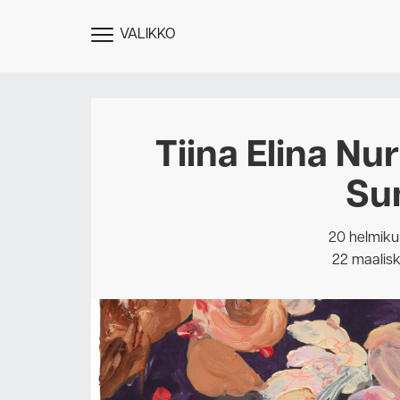
VALIKKO
NÄYTÄ
MENU
Tiina Elina Nu
Su
20 helmiku
22 maalis
Des