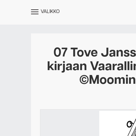
VALIKKO
NÄYTÄ
MENU
07 Tove Janss
kirjaan Vaarall
©Moomin 
Des