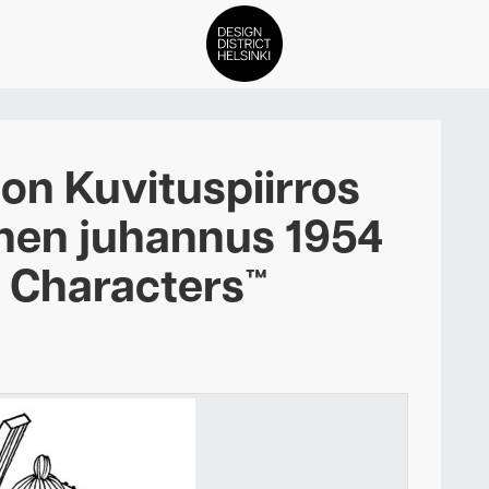
DDH Find – Explore The Distric
on Kuvituspiirros
Jäsenet
inen juhannus 1954
Tapahtumat
Characters™
Uutiset
Medialle
Meistä
ign District Helsingin jäsenyyd