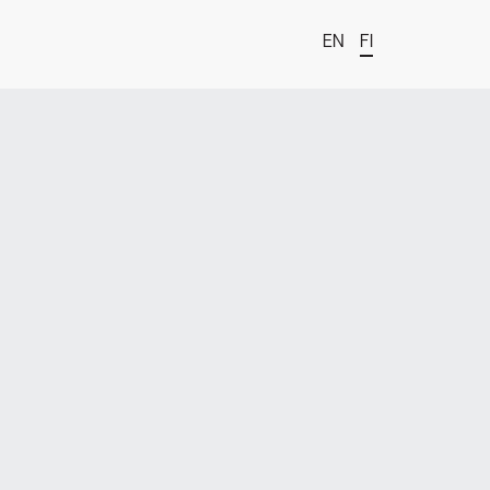
EN
FI
t
estä