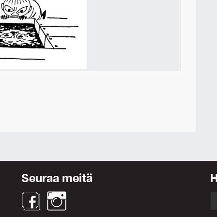
Ota yhteyttä
Seuraa meitä
S
fo