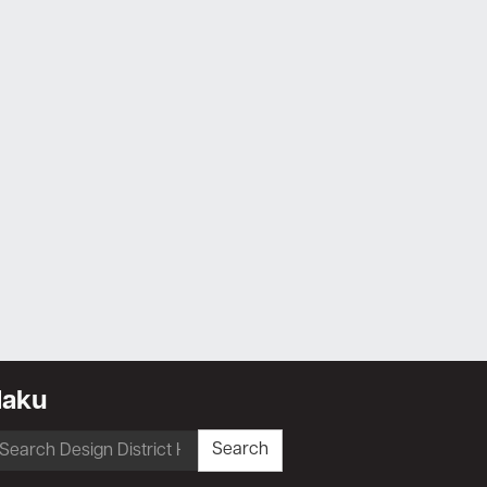
Haku
earch
Search
r: