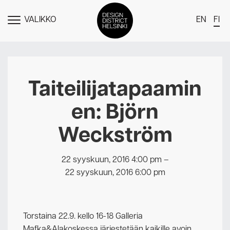
VALIKKO
EN
FI
NÄYTÄ
MENU
DDH Find – Explore The District
Jäsenet
Taiteilijatapaamin
Tapahtumat
en: Björn
Uutiset
Weckström
Medialle
Meistä
22 syyskuun, 2016 4:00 pm
–
22 syyskuun, 2016 6:00 pm
Design District Helsingin jäsenyydestä
Ota yhteyttä
Torstaina 22.9. kello 16-18 Galleria
Mafka&Alakoskessa järjestetään kaikille avoin