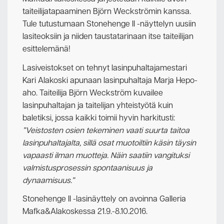
taiteilijatapaaminen Björn Weckströmin kanssa.
Tule tutustumaan Stonehenge II -näyttelyn uusiin
lasiteoksiin ja niiden taustatarinaan itse taiteilijan
esittelemänä!
Lasiveistokset on tehnyt lasinpuhaltajamestari
Kari Alakoski apunaan lasinpuhaltaja Marja Hepo-
aho.
Taiteilija Björn Weckström kuvailee
lasinpuhaltajan ja taitelijan yhteistyötä kuin
baletiksi, jossa kaikki toimii hyvin harkitusti:
”Veistosten osien tekeminen vaati suurta taitoa
lasinpuhaltajalta, sillä osat muotoiltiin käsin täysin
vapaasti ilman muotteja. Näin saatiin vangituksi
valmistusprosessin spontaanisuus
ja
dynaamisuus.”
Stonehenge II -lasinäyttely on avoinna Galleria
Mafka&Alakoskessa 21.9.-8.10.2016.