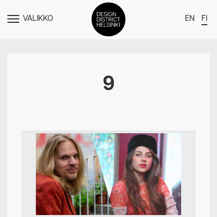
VALIKKO
EN
FI
NÄYTÄ
MENU
DDH Find – Explore The District
Jäsenet
9
Tapahtumat
Uutiset
Medialle
Meistä
Design District Helsingin jäsenyydestä
Ota yhteyttä