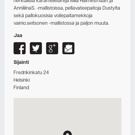
herkullisia karamellivärejä Miia Halmesmaan ja
AnniliinaS. -mallistoissa, pellavateepaitoja Dustylta
sekä pallokuosisia voilepaitamekkoja
vainio.seitsonen -mallistossa ja paljon muuta.
Jaa
Sijainti
Fredrikinkatu 24
Helsinki
Finland