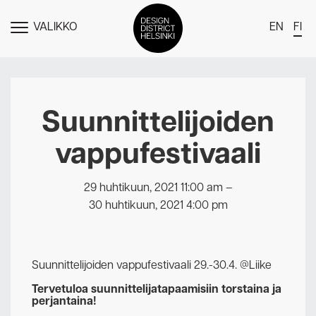
VALIKKO
EN
FI
NÄYTÄ
MENU
DDH Find – Explore The District
Jäsenet
Suunnittelijoiden
Tapahtumat
vappufestivaali
Uutiset
Medialle
29 huhtikuun, 2021 11:00 am
–
30 huhtikuun, 2021 4:00 pm
Meistä
Design District Helsingin jäsenyydestä
Suunnittelijoiden vappufestivaali 29.-30.4. @Liike
Ota yhteyttä
Tervetuloa suunnittelijatapaamisiin torstaina ja
perjantaina!