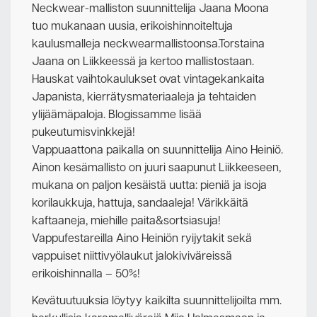
Neckwear-malliston suunnittelija Jaana Moona
tuo mukanaan uusia, erikoishinnoiteltuja
kaulusmalleja neckwearmallistoonsa.Torstaina
Jaana on Liikkeessä ja kertoo mallistostaan.
Hauskat vaihtokaulukset ovat vintagekankaita
Japanista, kierrätysmateriaaleja ja tehtaiden
ylijäämäpaloja. Blogissamme lisää
pukeutumisvinkkejä!
Vappuaattona paikalla on suunnittelija Aino Heiniö.
Ainon kesämallisto on juuri saapunut Liikkeeseen,
mukana on paljon kesäistä uutta: pieniä ja isoja
korilaukkuja, hattuja, sandaaleja! Värikkäitä
kaftaaneja, miehille paita&sortsiasuja!
Vappufestareilla Aino Heiniön ryijytakit sekä
vappuiset niittivyölaukut jalokiviväreissä
erikoishinnalla – 50%!
Kevätuutuuksia löytyy kaikilta suunnittelijoilta mm.