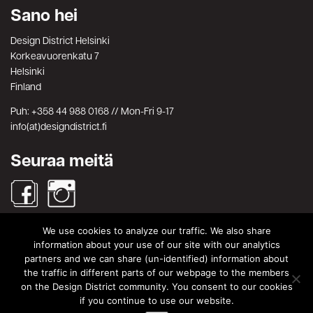
Sano hei
Design District Helsinki
Korkeavuorenkatu 7
Helsinki
Finland
Puh: +358 44 988 0168 // Mon-Fri 9-17
info(at)designdistrict.fi
Seuraa meitä
We use cookies to analyze our traffic. We also share
Haku
information about your use of our site with our analytics
partners and we can share (un-identified) information about
Search
Search
the traffic in different parts of our webpage to the members
for:
on the Design District community. You consent to our cookies
© Design District Helsinki 2026. Crafted by
Pixels
.
if you continue to use our website.