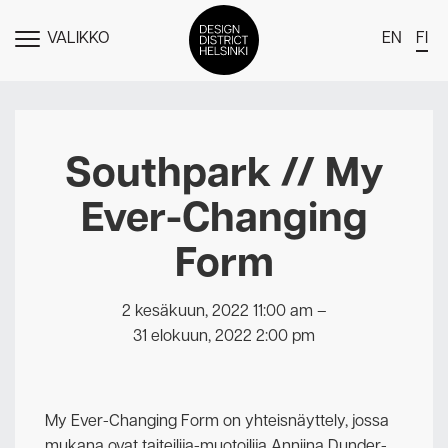
VALIKKO
EN
FI
NÄYTÄ
MENU
DDH Find – Explore The District
Jäsenet
Southpark // My
Tapahtumat
Ever-Changing
Uutiset
Form
Medialle
Meistä
2 kesäkuun, 2022 11:00 am
–
31 elokuun, 2022 2:00 pm
Design District Helsingin jäsenyydestä
Ota yhteyttä
My Ever-Changing Form on yhteisnäyttely, jossa
mukana ovat taiteilija-muotoilija Anniina Dunder-