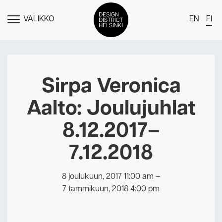
VALIKKO
EN
FI
NÄYTÄ
MENU
DDH Find – Explore The District
Jäsenet
Sirpa Veronica
Tapahtumat
Aalto: Joulujuhlat
Uutiset
8.12.2017–
Medialle
7.12.2018
Meistä
Design District Helsingin jäsenyydestä
8 joulukuun, 2017 11:00 am
–
Ota yhteyttä
7 tammikuun, 2018 4:00 pm