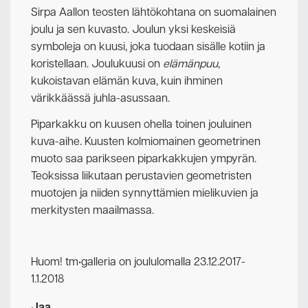
Sirpa Aallon teosten lähtökohtana on suomalainen
joulu ja sen kuvasto. Joulun yksi keskeisiä
symboleja on kuusi, joka tuodaan sisälle kotiin ja
koristellaan. Joulukuusi on
elämänpuu
,
kukoistavan elämän kuva, kuin ihminen
värikkäässä juhla-asussaan.
Piparkakku on kuusen ohella toinen jouluinen
kuva-aihe. Kuusten kolmiomainen geometrinen
muoto saa parikseen piparkakkujen ympyrän.
Teoksissa liikutaan perustavien geometristen
muotojen ja niiden synnyttämien mielikuvien ja
merkitysten maailmassa.
Huom! tm•galleria on joululomalla 23.12.2017-
1.1.2018
Jaa