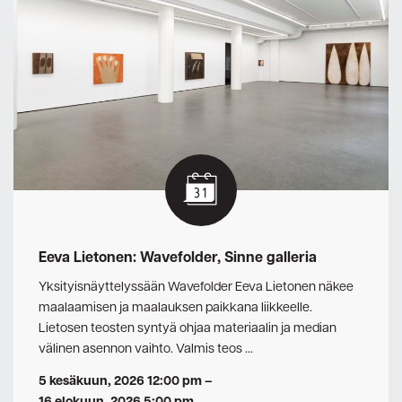
Eeva Lietonen: Wavefolder, Sinne galleria
Yksityisnäyttelyssään Wavefolder Eeva Lietonen näkee
maalaamisen ja maalauksen paikkana liikkeelle.
Lietosen teosten syntyä ohjaa materiaalin ja median
välinen asennon vaihto. Valmis teos …
5 kesäkuun, 2026 12:00 pm
–
16 elokuun, 2026 5:00 pm