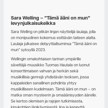
Sara Welling – ”Tämä ääni on mun”
levynjulkaisukeikka
Sara Welling on pitkän linjan näyttelijä-laulaja, jolla
on monipuolinen kokemus esittävän taiteen alalta.
Laulaja julkaisee debyyttialbuminsa ”Tämä ääni on
mun” syksyllä 2023.
Wellingin omakohtaisen tarinan ympärille
säveltäjä-muusikko Tuomas Hautala on luonut
konserttimaisen vahvan ja herkän sekä
musiikillisia genrejä yhdistävän teoksen, jossa
kappaleiden sanallinen pohdinta yhtyy
musiikilliseen kudelmaan. Tämä ääni on mun – on
matka oman mysteerin ja omaäänisyyden äärelle.
Se kertoo olemisen ja rajojen tutkimisesta,
kipukohtien läpikäymisestä, iloa ja kepeyttä