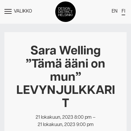
VALIKKO
EN
FI
NÄYTÄ
MENU
DDH Find – Explore The District
Jäsenet
Sara Welling
Tapahtumat
”Tämä ääni on
Uutiset
mun”
Medialle
LEVYNJULKKARI
Meistä
T
Design District Helsingin jäsenyydestä
Ota yhteyttä
21 lokakuun, 2023 8:00 pm
–
21 lokakuun, 2023 9:00 pm