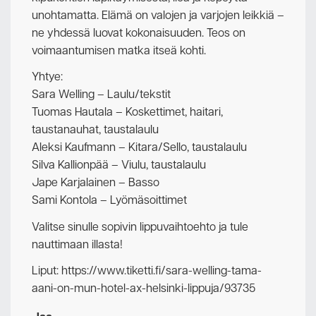
unohtamatta. Elämä on valojen ja varjojen leikkiä –
ne yhdessä luovat kokonaisuuden. Teos on
voimaantumisen matka itseä kohti.
Yhtye:
Sara Welling – Laulu/tekstit
Tuomas Hautala – Koskettimet, haitari,
taustanauhat, taustalaulu
Aleksi Kaufmann – Kitara/Sello, taustalaulu
Silva Kallionpää – Viulu, taustalaulu
Jape Karjalainen – Basso
Sami Kontola – Lyömäsoittimet
Valitse sinulle sopivin lippuvaihtoehto ja tule
nauttimaan illasta!
Liput: https://www.tiketti.fi/sara-welling-tama-
aani-on-mun-hotel-ax-helsinki-lippuja/93735