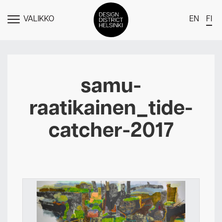
VALIKKO
EN
FI
NÄYTÄ
MENU
DDH Find – Explore The District
Jäsenet
samu-
Tapahtumat
raatikainen_tide-
Uutiset
catcher-2017
Medialle
Meistä
Design District Helsingin jäsenyydestä
Ota yhteyttä