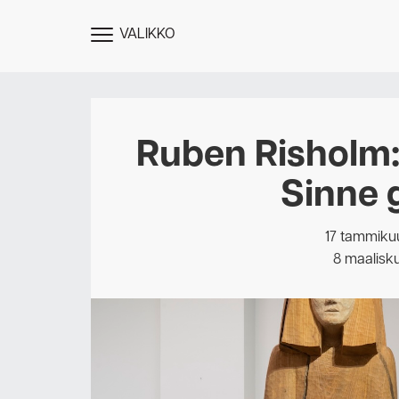
VALIKKO
NÄYTÄ
MENU
Ruben Risholm:
Sinne 
17 tammiku
8 maalisk
Des