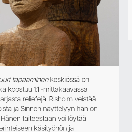
Ota yhteyttä
uuri tapaaminen
keskiössä on
oka koostuu 1:1 -mittakaavassa
rjasta reliefejä. Risholm veistää
ista ja Sinnen näyttelyyn hän on
Hänen taiteestaan voi löytää
rinteiseen käsityöhön ja