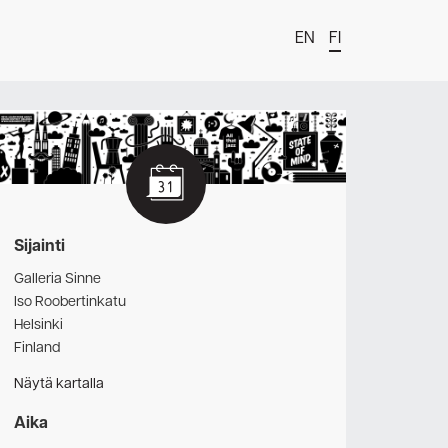
EN
FI
t
Sijainti
Galleria Sinne
Iso Roobertinkatu
Helsinki
Finland
Näytä kartalla
estä
Aika