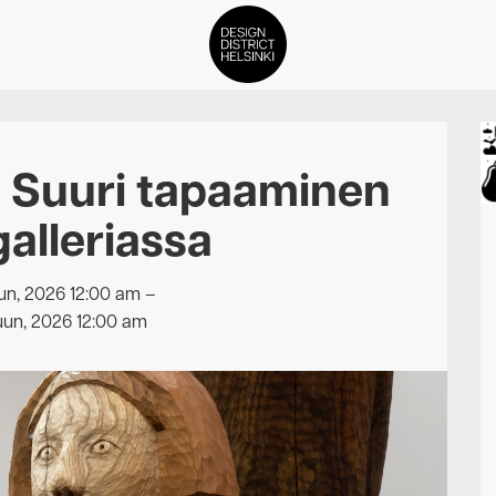
DDH Find – Explore The Distric
 Suuri tapaaminen
Jäsenet
galleriassa
Tapahtumat
un, 2026 12:00 am
–
Uutiset
uun, 2026 12:00 am
Medialle
Meistä
ign District Helsingin jäsenyyd