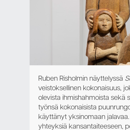
Ruben Risholmin näyttelyssä
S
veistoksellinen kokonaisuus, j
olevista ihmishahmoista sekä sa
työnsä kokonaisista puunrungo
käyttänyt yksinomaan jalavaa. 
yhteyksiä kansantaiteeseen, pe