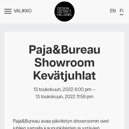
VALIKKO
EN
FI
NÄYTÄ
MENU
DDH Find – Explore The District
Jäsenet
Paja&Bureau
Tapahtumat
Showroom
Uutiset
Kevätjuhlat
Medialle
Meistä
13 toukokuun, 2022 6:00 pm
–
13 toukokuun, 2022 11:59 pm
Design District Helsingin jäsenyydestä
Ota yhteyttä
Paja&Bureau avaa päivitetyn showroomin ovet
juhlien samalla kaupunkilaisten ja ystävien