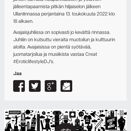
jälleentapaamista pitkän hiljaiselon jälkeen
Ullanlinnassa perjantaina 13. toukokuuta 2022 klo
18 alkaen.
Avajaisjuhliissa on sopivasti jo kevättä rinnassa.
Juhliin on kutsuttu vieraita muotoilun ja kulttuurin
aloilta. Avajaisissa on pientä syötävää,
juomatarjoilua ja musiikista vastaa Creat
#EroticlifestyleDJ’s.
Jaa