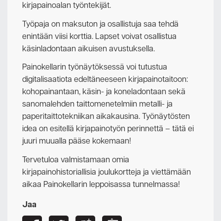
kirjapainoalan työntekijät.
Työpaja on maksuton ja osallistuja saa tehdä
enintään viisi korttia. Lapset voivat osallistua
käsinladontaan aikuisen avustuksella.
Painokellarin työnäytöksessä voi tutustua
digitalisaatiota edeltäneeseen kirjapainotaitoon:
kohopainantaan, käsin- ja koneladontaan sekä
sanomalehden taittomenetelmiin metalli- ja
paperitaittotekniikan aikakausina. Työnäytösten
idea on esitellä kirjapainotyön perinnettä – tätä ei
juuri muualla pääse kokemaan!
Tervetuloa valmistamaan omia
kirjapainohistoriallisia joulukortteja ja viettämään
aikaa Painokellarin leppoisassa tunnelmassa!
Jaa