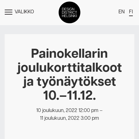
VALIKKO
EN
FI
NÄYTÄ
MENU
DDH Find – Explore The District
Jäsenet
Painokellarin
Tapahtumat
joulukorttitalkoot
Uutiset
ja työnäytökset
Medialle
10.–11.12.
Meistä
Design District Helsingin jäsenyydestä
10 joulukuun, 2022 12:00 pm
–
Ota yhteyttä
11 joulukuun, 2022 3:00 pm