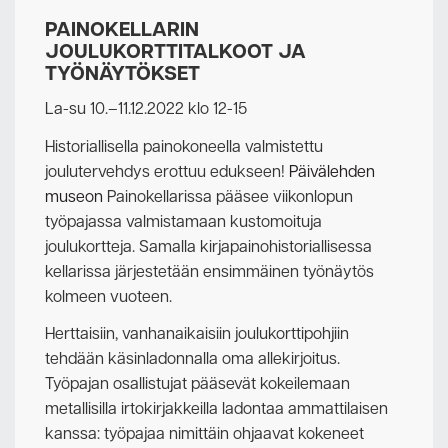
PAINOKELLARIN
JOULUKORTTITALKOOT JA
TYÖNÄYTÖKSET
La-su 10.–11.12.2022 klo 12-15
Historiallisella painokoneella valmistettu
joulutervehdys erottuu edukseen!
Päivälehden
museon
Painokellarissa pääsee viikonlopun
työpajassa valmistamaan kustomoituja
joulukortteja. Samalla kirjapainohistoriallisessa
kellarissa järjestetään ensimmäinen työnäytös
kolmeen vuoteen.
Herttaisiin, vanhanaikaisiin joulukorttipohjiin
tehdään käsinladonnalla oma allekirjoitus.
Työpajan osallistujat pääsevät kokeilemaan
metallisilla irtokirjakkeilla ladontaa ammattilaisen
kanssa: työpajaa nimittäin ohjaavat kokeneet