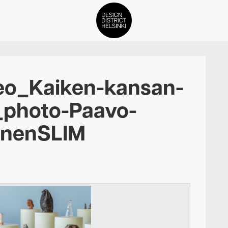
DDH Find – Explore The Distric
o_Kaiken-kansan-
Jäsenet
_photo-Paavo-
Tapahtumat
onenSLIM
Uutiset
Medialle
Meistä
ign District Helsingin jäsenyyd