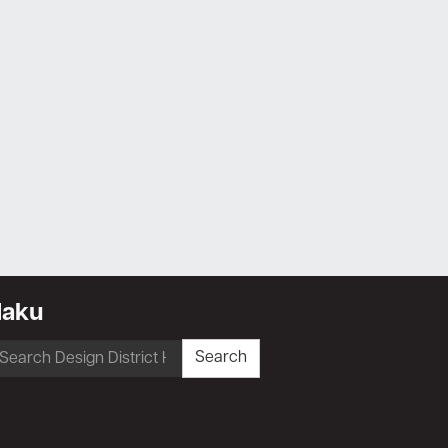
Haku
earch
Search
r: