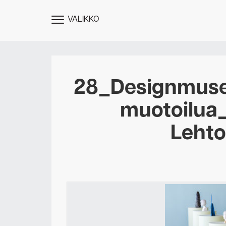
VALIKKO
NÄYTÄ
MENU
28_Designmuse
muotoilua
Leht
Des