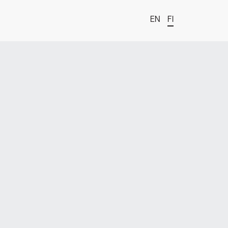
EN
FI
t
estä