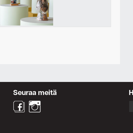
Ota yhteyttä
Seuraa meitä
S
fo