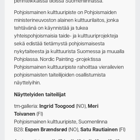
perinteikkäissä tiloissa Suomenlinnassa.
Pohjoismainen kulttuuripiste on Pohjoismaiden
ministerineuvoston alainen kulttuurilaitos, jonka
tehtävänä on käynnistää ja tukea
yhteispohjoismaisia taide- ja kulttuuriprojekteja
sekä edistää tietämystä pohjoismaisesta
nykytaiteesta ja kulttuurista Suomessa ja muualla
Pohjolassa. Nordic Painting -projektissa
Pohjoismainen kulttuuripiste rahoittaa vierailevien
pohjoismaisten taiteilijoiden osallistumista
näyttelyihin.
Näyttelyiden taiteilijat
tm•galleria:
Ingrid Toogood
(NO),
Meri
Toivanen
(FI)
Pohjoismainen kulttuuripiste, Suomenlinna
B28:
Espen Brændsrød
(NO),
Satu Rautiainen
(FI)