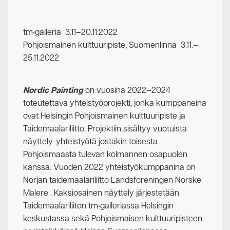
tm•galleria 3.11–20.11.2022
Pohjoismainen kulttuuripiste, Suomenlinna 3.11.–
25.11.2022
Nordic Painting
on vuosina 2022–2024
toteutettava yhteistyöprojekti, jonka kumppaneina
ovat Helsingin Pohjoismainen kulttuuripiste ja
Taidemaalariliitto. Projektiin sisältyy vuotuista
näyttely-yhteistyötä jostakin toisesta
Pohjoismaasta tulevan kolmannen osapuolen
kanssa. Vuoden 2022 yhteistyökumppanina on
Norjan taidemaalariliitto Landsforeningen Norske
Malere . Kaksiosainen näyttely järjestetään
Taidemaalariliiton tm•galleriassa Helsingin
keskustassa sekä Pohjoismaisen kulttuuripisteen