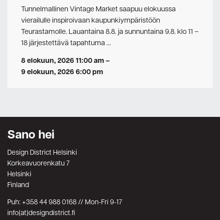
Tunnelmallinen Vintage Market saapuu elokuussa
vierailulle inspiroivaan kaupunkiympäristöön
Teurastamolle. Lauantaina 8.8. ja sunnuntaina 9.8. klo 11 –
18 järjestettävä tapahtuma …
8 elokuun, 2026 11:00 am
–
9 elokuun, 2026 6:00 pm
Sano hei
Design District Helsinki
Korkeavuorenkatu 7
Helsinki
Finland
Puh: +358 44 988 0168 // Mon-Fri 9-17
info(at)designdistrict.fi