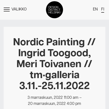
VALIKKO
EN
FI
NÄYTÄ
MENU
DDH Find – Explore The District
Jäsenet
Nordic Painting //
Tapahtumat
Ingrid Toogood,
Uutiset
Meri Toivanen //
Medialle
tm•galleria
Meistä
3.11.-25.11.2022
Design District Helsingin jäsenyydestä
Ota yhteyttä
3 marraskuun, 2022 11:00 am
–
20 marraskuun, 2022 4:00 pm