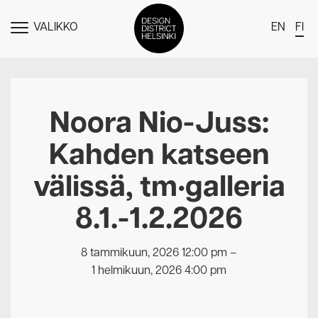
VALIKKO
EN
FI
NÄYTÄ
MENU
DDH Find – Explore The District
Jäsenet
Noora Nio-Juss:
Tapahtumat
Kahden katseen
Uutiset
välissä, tm•galleria
Medialle
8.1.-1.2.2026
Meistä
Design District Helsingin jäsenyydestä
8 tammikuun, 2026 12:00 pm
–
Ota yhteyttä
1 helmikuun, 2026 4:00 pm