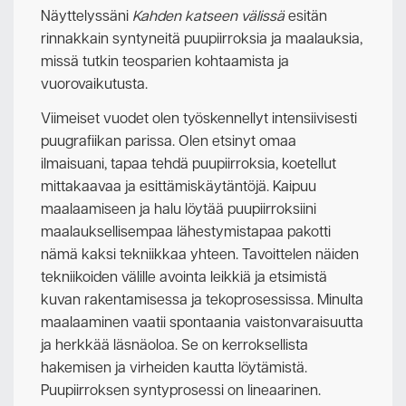
Näyttelyssäni
Kahden katseen välissä
esitän
rinnakkain syntyneitä puupiirroksia ja maalauksia,
missä tutkin teosparien kohtaamista ja
vuorovaikutusta.
Viimeiset vuodet olen työskennellyt intensiivisesti
puugrafiikan parissa. Olen etsinyt omaa
ilmaisuani, tapaa tehdä puupiirroksia, koetellut
mittakaavaa ja esittämiskäytäntöjä. Kaipuu
maalaamiseen ja halu löytää puupiirroksiini
maalauksellisempaa lähestymistapaa pakotti
nämä kaksi tekniikkaa yhteen. Tavoittelen näiden
tekniikoiden välille avointa leikkiä ja etsimistä
kuvan rakentamisessa ja tekoprosessissa. Minulta
maalaaminen vaatii spontaania vaistonvaraisuutta
ja herkkää läsnäoloa. Se on kerroksellista
hakemisen ja virheiden kautta löytämistä.
Puupiirroksen syntyprosessi on lineaarinen.