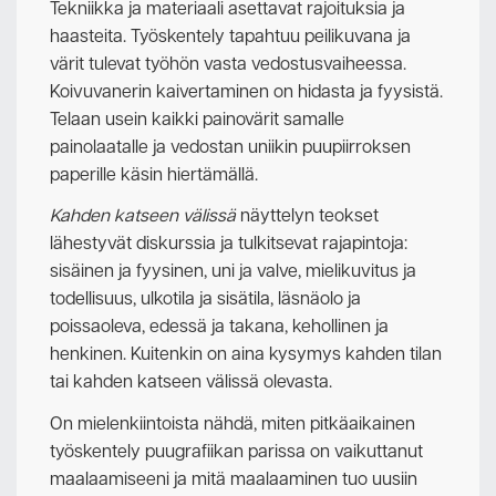
Tekniikka ja materiaali asettavat rajoituksia ja
haasteita. Työskentely tapahtuu peilikuvana ja
värit tulevat työhön vasta vedostusvaiheessa.
Koivuvanerin kaivertaminen on hidasta ja fyysistä.
Telaan usein kaikki painovärit samalle
painolaatalle ja vedostan uniikin puupiirroksen
paperille käsin hiertämällä.
Kahden katseen välissä
näyttelyn teokset
lähestyvät diskurssia ja tulkitsevat rajapintoja:
sisäinen ja fyysinen, uni ja valve, mielikuvitus ja
todellisuus, ulkotila ja sisätila, läsnäolo ja
poissaoleva, edessä ja takana, kehollinen ja
henkinen. Kuitenkin on aina kysymys kahden tilan
tai kahden katseen välissä olevasta.
On mielenkiintoista nähdä, miten pitkäaikainen
työskentely puugrafiikan parissa on vaikuttanut
maalaamiseeni ja mitä maalaaminen tuo uusiin