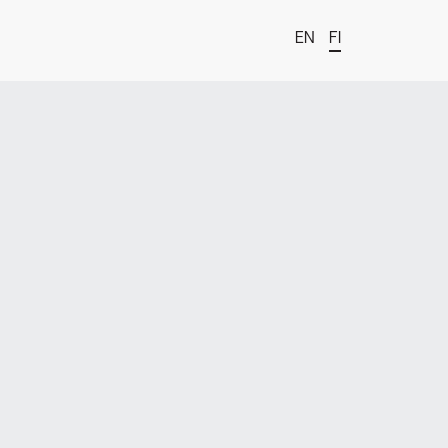
EN
FI
t
estä