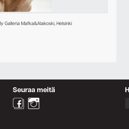
Ota yhteyttä
ly Galleria Mafka&Alakoski, Helsinki
Seuraa meitä
S
fo