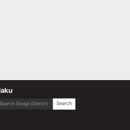
Haku
earch
Search
r: