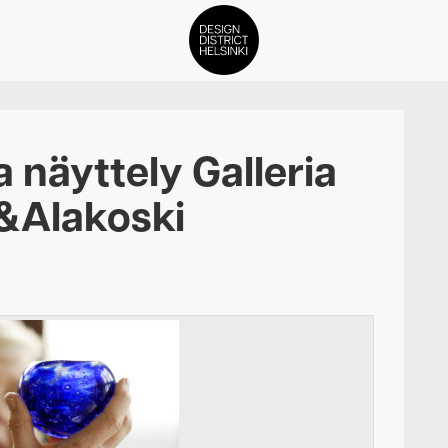
DDH Find – Explore The Distric
a näyttely Galleria
Jäsenet
&Alakoski
Tapahtumat
Uutiset
Medialle
Meistä
ign District Helsingin jäsenyyd