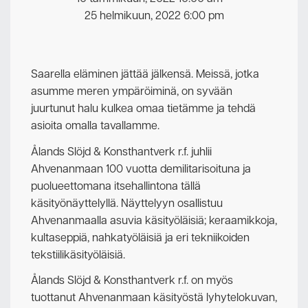
25 helmikuun, 2022 6:00 pm
Saarella eläminen jättää jälkensä. Meissä, jotka
asumme meren ympäröiminä, on syvään
juurtunut halu kulkea omaa tietämme ja tehdä
asioita omalla tavallamme.
Ålands Slöjd & Konsthantverk r.f. juhlii
Ahvenanmaan 100 vuotta demilitarisoituna ja
puolueettomana itsehallintona tällä
käsityönäyttelyllä. Näyttelyyn osallistuu
Ahvenanmaalla asuvia käsityöläisiä; keraamikkoja,
kultaseppiä, nahkatyöläisiä ja eri tekniikoiden
tekstiilikäsityöläisiä.
Ålands Slöjd & Konsthantverk r.f. on myös
tuottanut Ahvenanmaan käsityöstä lyhytelokuvan,