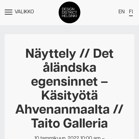
VALIKKO
EN
FI
NÄYTÄ
MENU
DDH Find – Explore The District
Jäsenet
Näyttely // Det
Tapahtumat
åländska
Uutiset
egensinnet –
Medialle
Käsityötä
Meistä
Ahvenanmaalta //
Design District Helsingin jäsenyydestä
Ota yhteyttä
Taito Galleria
10 tammikuun, 2022 10:00 am
–