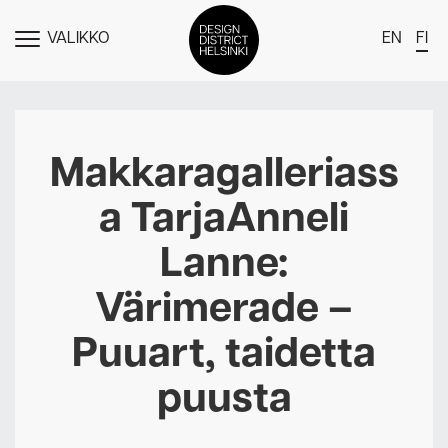
VALIKKO
EN
FI
NÄYTÄ
MENU
DDH Find – Explore The District
Jäsenet
Makkaragalleriass
Tapahtumat
a TarjaAnneli
Uutiset
Lanne:
Medialle
Värimerade –
Meistä
Puuart, taidetta
Design District Helsingin jäsenyydestä
Ota yhteyttä
puusta