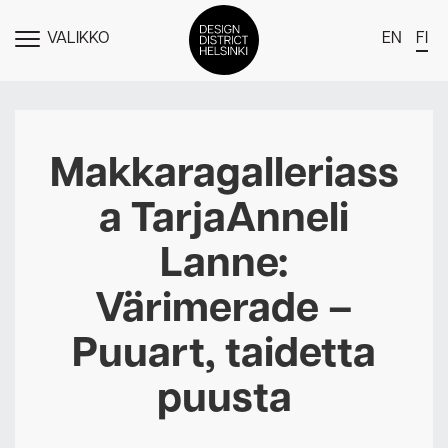
VALIKKO
EN
FI
NÄYTÄ
MENU
DDH Find – Explore The District
Jäsenet
Makkaragalleriass
Tapahtumat
a TarjaAnneli
Uutiset
Lanne:
Medialle
Värimerade –
Meistä
Puuart, taidetta
Design District Helsingin jäsenyydestä
Ota yhteyttä
puusta