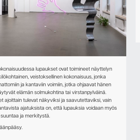
Ota yhteyttä
onaisuudessa lupaukset ovat toimineet näyttelyn
ilökohtainen, veistoksellinen kokonaisuus, jonka
amattomiin ja kantaviin voimiin, jotka ohjaavat hänen
ytyvät elämän solmukohtina tai virstanpylväinä.
joittain tulevat näkyviksi ja saavutettaviksi, vain
antavista ajatuksista on, että lupauksia voidaan myös
a suuntaa ja merkitystä.
isäänpääsy.