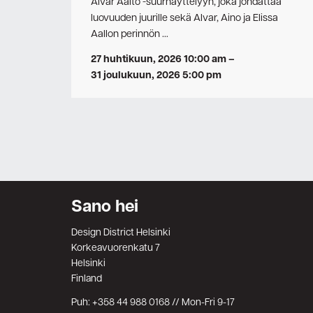
Alvar Aalto -suurnäyttelyyn, joka johdattaa
luovuuden juurille sekä Alvar, Aino ja Elissa
Aallon perinnön …
27 huhtikuun, 2026 10:00 am
–
31 joulukuun, 2026 5:00 pm
Sano hei
Design District Helsinki
Korkeavuorenkatu 7
Helsinki
Finland
Puh: +358 44 988 0168 // Mon-Fri 9-17