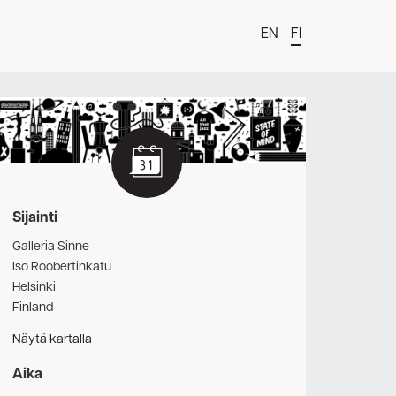
EN
FI
t
Sijainti
Galleria Sinne
Iso Roobertinkatu
Helsinki
Finland
Näytä kartalla
estä
Aika