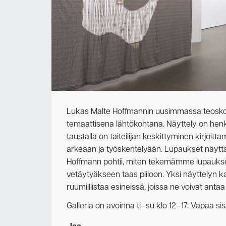
Lukas Malte Hoffmannin uusimmassa teoskok
temaattisena lähtökohtana. Näyttely on henk
taustalla on taiteilijan keskittyminen kirjoitt
arkeaan ja työskentelyään. Lupaukset näyttä
Hoffmann pohtii, miten tekemämme lupaukset a
vetäytyäkseen taas piiloon. Yksi näyttelyn k
ruumiillistaa esineissä, joissa ne voivat anta
Galleria on avoinna ti–su klo 12–17. Vapaa s