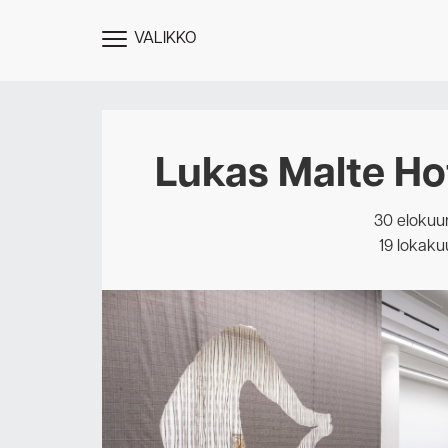
VALIKKO
NÄYTÄ
MENU
Lukas Malte Ho
30 elokuu
19 lokaku
Des