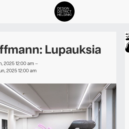
DDH Find – Explore The Distric
ffmann: Lupauksia
Jäsenet
Tapahtumat
n, 2025 12:00 am
–
un, 2025 12:00 am
Uutiset
Medialle
Meistä
ign District Helsingin jäsenyyd