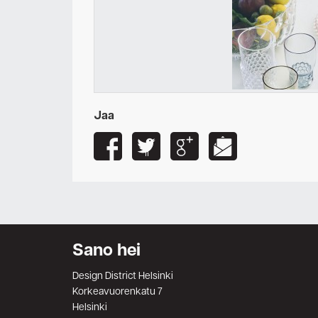
Jaa
Sano hei
Design District Helsinki
Korkeavuorenkatu 7
Helsinki