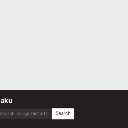
Haku
earch
Search
r: