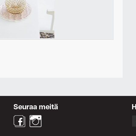
Ota yhteyttä
Seuraa meitä
S
fo