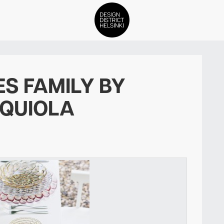
DDH Find – Explore The Distric
ES FAMILY BY
Jäsenet
RQUIOLA
Tapahtumat
Uutiset
Medialle
Meistä
ign District Helsingin jäsenyyd