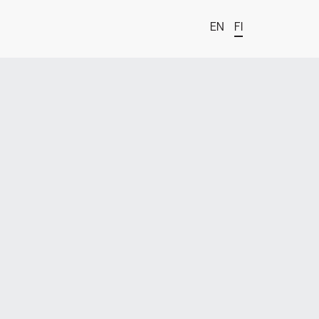
EN
FI
t
estä