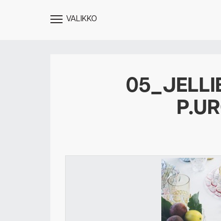
VALIKKO
NÄYTÄ
MENU
05_JELLI
P.U
Des