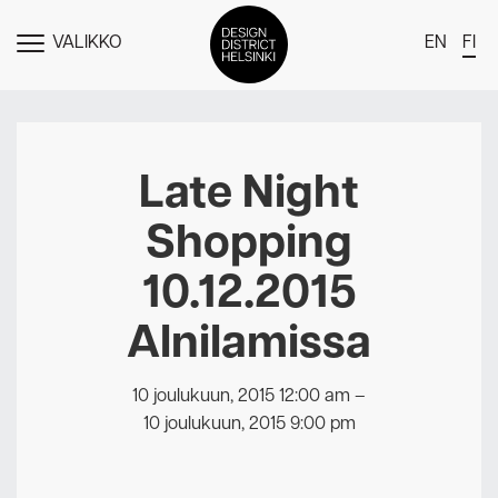
VALIKKO
EN
FI
NÄYTÄ
MENU
DDH Find – Explore The District
Jäsenet
Late Night
Tapahtumat
Shopping
Uutiset
10.12.2015
Medialle
Alnilamissa
Meistä
Design District Helsingin jäsenyydestä
10 joulukuun, 2015 12:00 am
–
Ota yhteyttä
10 joulukuun, 2015 9:00 pm